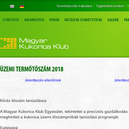
Termésbecslés kalkulátor
Tagfelvételi kérelem
H
STARTSEITE
NACHRICHTEN
FORUM
NÜTZLICHE SCHRIFTSTÜCKE
GALERIE
FR
ÜZEMI TERMŐTŐSZÁM 2018
Jelentkezés ellenőrnek
Jelentke
Kiírás tőszám tanúsításra
A Magyar Kukorica Klub Egyesület, tekintettel a precíziós gazdálkodás
meghirdeti a kukorica üzemi tőszámpróbák tanúsítási programját.
Feltételek: