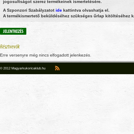
jogosultságot szerez termékeinek ismertetésére.
A Szponzori Szabályzatot
ide
kattintva olvashatja el.
A termékismertető beküldéséhez szükséges űrlap kitöltéséhez 
JELENTKEZÉS
Résztvevők
Erre versenyre még nincs elfogadott jelenkezés.
© 2012 Magyarkukoricaklub.hu