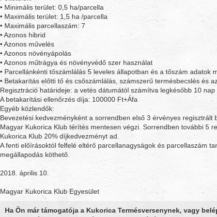
• Minimális terület: 0,5 ha/parcella
• Maximális terület: 1,5 ha /parcella
• Maximális parcellaszám: 7
• Azonos hibrid
• Azonos művelés
• Azonos növényápolás
• Azonos műtrágya és növényvédő szer használat
• Parcellánkénti tőszámlálás 5 leveles állapotban és a tőszám adatok
• Betakarítás előtti tő és csőszámlálás, számszerű termésbecslés és 
Regisztráció határideje: a vetés dátumától számítva legkésőbb 10 nap
A betakarítási ellenőrzés díja: 100000 Ft+Áfa
Egyéb közlendők:
Bevezetési kedvezményként a sorrendben első 3 érvényes regisztrált be
Magyar Kukorica Klub térítés mentesen végzi. Sorrendben további 5 re
Kukorica Klub 20% díjkedvezményt ad.
A fenti előírásoktól felfelé eltérő parcellanagyságok és parcellaszám t
megállapodás köthető.
2018. április 10.
Magyar Kukorica Klub Egyesület
Ha Ön már támogatója a Kukorica Termésversenynek, vagy belé