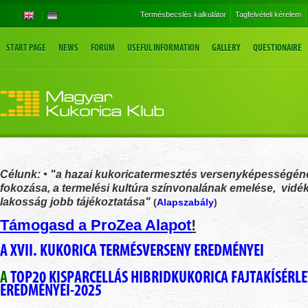
Termésbecslés kalkulátor
Tagfelvételi kérelem
START PAGE
NEWS
FORUM
USEFUL INFORMATION
GALLERY
QUESTIONAIRE
Célunk: • "a hazai kukoricatermesztés versenyképességén
fokozása, a termelési kultúra színvonalának emelése, vidék
lakosság jobb tájékoztatása"
(
Alapszabály
)
Támogasd a ProZea Alapot
!
A XVII. KUKORICA TERMÉSVERSENY EREDMÉNYEI
A
TOP20 KISPARCELLÁS HIBRIDKUKORICA FAJTAKÍSÉRLE
EREDMÉNYEI-2025