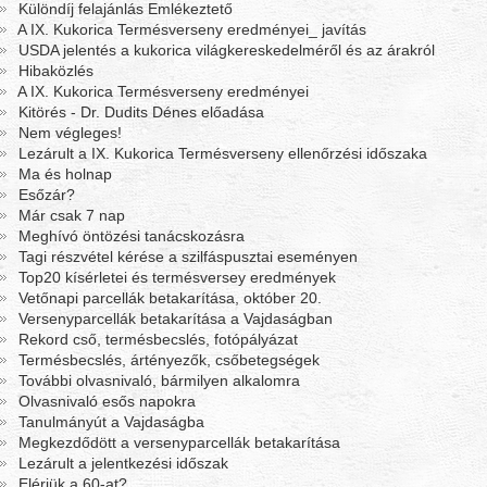
Különdíj felajánlás Emlékeztető
A IX. Kukorica Termésverseny eredményei_ javítás
USDA jelentés a kukorica világkereskedelméről és az árakról
Hibaközlés
A IX. Kukorica Termésverseny eredményei
Kitörés - Dr. Dudits Dénes előadása
Nem végleges!
Lezárult a IX. Kukorica Termésverseny ellenőrzési időszaka
Ma és holnap
Esőzár?
Már csak 7 nap
Meghívó öntözési tanácskozásra
Tagi részvétel kérése a szilfáspusztai eseményen
Top20 kísérletei és termésversey eredmények
Vetőnapi parcellák betakarítása, október 20.
Versenyparcellák betakarítása a Vajdaságban
Rekord cső, termésbecslés, fotópályázat
Termésbecslés, ártényezők, csőbetegségek
További olvasnivaló, bármilyen alkalomra
Olvasnivaló esős napokra
Tanulmányút a Vajdaságba
Megkezdődött a versenyparcellák betakarítása
Lezárult a jelentkezési időszak
Elérjük a 60-at?