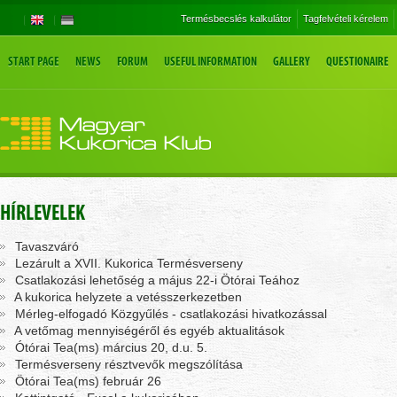
Termésbecslés kalkulátor
Tagfelvételi kérelem
START PAGE
NEWS
FORUM
USEFUL INFORMATION
GALLERY
QUESTIONAIRE
HÍRLEVELEK
Tavaszváró
Lezárult a XVII. Kukorica Termésverseny
Csatlakozási lehetőség a május 22-i Ötórai Teához
A kukorica helyzete a vetésszerkezetben
Mérleg-elfogadó Közgyűlés - csatlakozási hivatkozással
A vetőmag mennyiségéről és egyéb aktualitások
Ótórai Tea(ms) március 20, d.u. 5.
Termésverseny résztvevők megszólítása
Ötórai Tea(ms) február 26