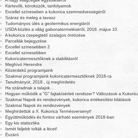
A nagy világcégek egysüléséről
Kártevők, kórokozók, tanfolyamok
Excellel színeseben a kukorica szemnedvességéről
Száraz és meleg a tavasz
Tudományos ülés a geotermikus energiáról
USDA közlés a világ gabonatermeléséről, 2018. május 10.
A kukorica csepegtető szalagos öntözése
Parcellák bejegyzése
Excellel színesebben 2
Excellel színesebben
Kukoricatermesztőknek a stabilitásról
Meghívó Herendre
Közérdekű programjaink
Szakmai programjaink kukoricatermesztőknek 2018-ra
Tanulmányút, 2018., új meghirdetés
Ha száradnak a talajok...
Hogyan működik a "G" fajtakísérleti rendszer? Változások a Kukori
Szakmai Napok és rendezvények, kukorica értékesítési kilátások
Szakmai Napok és rendezvények
Meghirdettük a X. Kukorica Termésversenyt!
Együttműködés és fontos várható események 2018-ban
Egy kis statisztika
Ismét feljebb tolták a lécet!
Évzáró