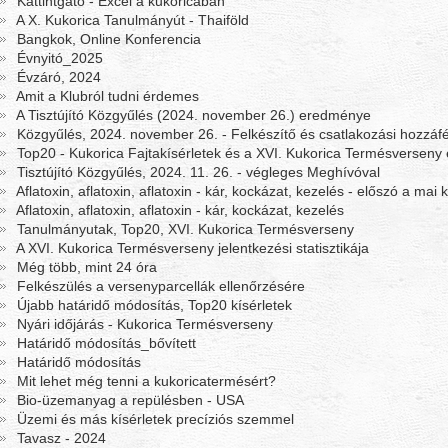
Kattintgató - Excel a kukoricában
A X. Kukorica Tanulmányút - Thaiföld
Bangkok, Online Konferencia
Évnyitó_2025
Évzáró, 2024
Amit a Klubról tudni érdemes
A Tisztújító Közgyűlés (2024. november 26.) eredménye
Közgyűlés, 2024. november 26. - Felkészítő és csatlakozási hozzáf
Top20 - Kukorica Fajtakísérletek és a XVI. Kukorica Termésversen
Tisztújító Közgyűlés, 2024. 11. 26. - végleges Meghívóval
Aflatoxin, aflatoxin, aflatoxin - kár, kockázat, kezelés - előszó a mai
Aflatoxin, aflatoxin, aflatoxin - kár, kockázat, kezelés
Tanulmányutak, Top20, XVI. Kukorica Termésverseny
A XVI. Kukorica Termésverseny jelentkezési statisztikája
Még több, mint 24 óra
Felkészülés a versenyparcellák ellenőrzésére
Újabb határidő módosítás, Top20 kísérletek
Nyári időjárás - Kukorica Termésverseny
Határidő módosítás_bővített
Határidő módosítás
Mit lehet még tenni a kukoricatermésért?
Bio-üzemanyag a repülésben - USA
Üzemi és más kísérletek precíziós szemmel
Tavasz - 2024