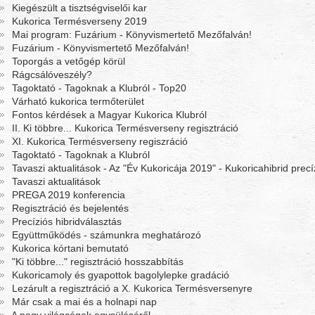
Kiegészült a tisztségviselői kar
Kukorica Termésverseny 2019
Mai program: Fuzárium - Könyvismertető Mezőfalván!
Fuzárium - Könyvismertető Mezőfalván!
Toporgás a vetőgép körül
Rágcsálóveszély?
Tagoktató - Tagoknak a Klubról - Top20
Várható kukorica termőterület
Fontos kérdések a Magyar Kukorica Klubról
II. Ki többre... Kukorica Termésverseny regisztráció
XI. Kukorica Termésverseny regiszráció
Tagoktató - Tagoknak a Klubról
Tavaszi aktualitások - Az "Év Kukoricája 2019" - Kukoricahibrid prec
Tavaszi aktualitások
PREGA 2019 konferencia
Regisztráció és bejelentés
Precíziós hibridválasztás
Együttműködés - számunkra meghatározó
Kukorica kórtani bemutató
"Ki többre..." regisztráció hosszabbítás
Kukoricamoly és gyapottok bagolylepke gradáció
Lezárult a regisztráció a X. Kukorica Termésversenyre
Már csak a mai és a holnapi nap