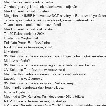
Meghívó öntözési tanulmányútra
Gazdaságossági kérdések kukoricavetés tájékán
Mexikói tanulmányút_Követés
Megjelent az IMBE Hírlevele az NGT-növények EU-s szabályozásár
Tavaszi gondolatok a kukoricavetésről, kiemelt partnereknek
Tavaszi gondolatok a kukoricavetésről
Mexikói tanulmányút tájékoztatás
Top20 Fajtakísérletek 2024
Díjátadó! - Meghívóval
Felhívás Prega Est részvételre
A kukoricavetés tervezése, 2024
Új világrekord
XV. Kukorica Termésverseny és Top20 Kisparcellás Fajtakísérletek
Mit hoz a hőség?
XV. Kukorica Termésverseny regisztráció határidő módosítás
XV. Kukorica Termésverseny regisztráció
Meghívó Közgyűlésre - elérési hivatkozással, válasszal
Lássuk, mi a Vetőverseny!
XV. Kukorica Termésverseny és I. Vetőverseny!!!
Még mindig dönthetsz úgy, hogy eljössz!
Ismét a Díjátadóról
Meghívó a XIV. Kukorica Termésverseny Díjátadójára
A XIV. Kukorica Termésverseny Díjátadója
A Kukorica Termésverseny és a Top20 kukorica fajtakísérletek ered