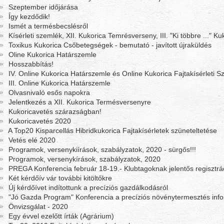
Szeptember időjárása
Így kezdődik!
Ismét a termésbecslésről
Kísérleti szemlék, XII. Kukorica Temrésverseny, III. "Ki többre ..." 
Toxikus Kukorica Csőbetegségek - bemutató - javított újraküldés
Oline Kukorica Határszemle
Hosszabbítás!
IV. Online Kukorica Határszemle és Online Kukorica Fajtakísérleti 
III. Online Kukorica Határszemle
Olvasnivaló esős napokra
Jelentkezés a XII. Kukorica Termésversenyre
Kukoricavetés szárazságban!
Kukoricavetés 2020
A Top20 Kisparcellás Hibridkukorica Fajtakísérletek szüneteltetése
Vetés elé 2020
Programok, versenykiírások, szabályzatok, 2020 - sürgős!!!
Programok, versenykírások, szabályzatok, 2020
PREGA Konferencia február 18-19.- Klubtagoknak jelentős regisztr
Két kérdőív vár további kitöltőkre
Új kérdőívet indítottunk a precíziós gazdálkodásról
"Jó Gazda Program" Konferencia a precíziós növénytermesztés info
Önvizsgálat - 2020
Egy évvel ezelőtt írták (Agrárium)