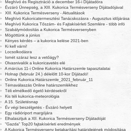
Meghívó és Regisztráció a december 16-i Díjátadóra
Évzáró Ünnepség, a XIII. Kukorica Termésverseny Díjátadójával
XIII. Kukorica Termésverseny - Aktualitások
Meghívó Kukoricatermesztési Tanácskozásra - Augusztus időjárása
Meghívó Kukorica Tőszám- és Fajtakísérleti Szemlére - több infó
Szabálymódosítás a Kukorica Termésversenyben
Mögöttünk a június
Kényes kérdés – a kukorica kelése 2021-ben
Ki kell várni!
Locsolkodásra
Ismét száraz lesz a vetőágy?
Olvasnivalók a kukoricavetés elé
A március 11-i Online Kukorica Határszemle tapasztalatai
Holnap (február 24.) délelőtt 10-kor Díjátadó!
Online Kukorica Határszemle_2021_február_11
Témaválaszás Online határszemlékhez
Téli elmélkedő égető kérdésekről
Kis téli kukorica-meteorológia
A 15. Születésnap
Év végi beszélgetés - Évzáró helyett
Egy rádióriport margójára
Elhalasztjuk a XII. Kukorica Termésverseny Díjátadóját
"Gazda" Top20 fajtakísérleti eredmények
A Kukorica Termésverseny betakarítási határidejének módosítása