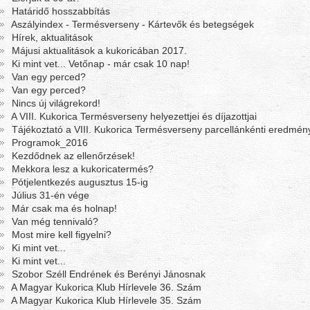
Határidő hosszabbítás
Aszályindex - Termésverseny - Kártevők és betegségek
Hírek, aktualitások
Májusi aktualitások a kukoricában 2017.
Ki mint vet... Vetőnap - már csak 10 nap!
Van egy perced?
Van egy perced?
Nincs új világrekord!
A VIII. Kukorica Termésverseny helyezettjei és díjazottjai
Tájékoztató a VIII. Kukorica Termésverseny parcellánkénti eredmény
Programok_2016
Kezdődnek az ellenőrzések!
Mekkora lesz a kukoricatermés?
Pótjelentkezés augusztus 15-ig
Július 31-én vége
Már csak ma és holnap!
Van még tennivaló?
Most mire kell figyelni?
Ki mint vet...
Ki mint vet...
Szobor Széll Endrének és Berényi Jánosnak
A Magyar Kukorica Klub Hírlevele 36. Szám
A Magyar Kukorica Klub Hírlevele 35. Szám