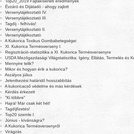
Top20_2019 Fajtakísérleti eredmények
Évzáró és Díjátadó - ahogy zajlott
Versenytájékoztató IV.
Versenytájékoztató III.
Tagdíj - felhívás!
Versenytájékoztató II.
Versenytájékoztató
A Kukorica Toxikus Gombabetegségei
XI. Kukorica Termésverseny I.
Regisztráció-statiszitika a XI. Kukorica Termésversenyre
USDA Mezőgazdasági Világstatiszitka: Igény, Ellátás, Termelés és 
Mennyire telik?
Mikor és hogyan érik a kukorica?
Aszályos július
Jelentkezési határidő hosszabbítás
A kukoricacső védelme és más kérdések
Kérdés érkezett
"Ki többre"
Hajrá! Már csak két hét!
Tagdíjfizetés!
Top20 szemle I.
Június - kívánságra?
A Kukorica Termésversenyről
Virágzás