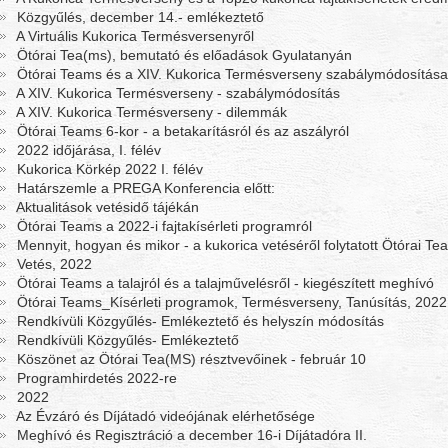
Közgyűlés, december 14.- emlékeztető
A Virtuális Kukorica Termésversenyről
Ötórai Tea(ms), bemutató és előadások Gyulatanyán
Ötórai Teams és a XIV. Kukorica Termésverseny szabálymódosítása
A XIV. Kukorica Termésverseny - szabálymódosítás
A XIV. Kukorica Termésverseny - dilemmák
Ötórai Teams 6-kor - a betakarításról és az aszályról
2022 időjárása, I. félév
Kukorica Körkép 2022 I. félév
Határszemle a PREGA Konferencia előtt:
Aktualitások vetésidő tájékán
Ötórai Teams a 2022-i fajtakísérleti programról
Mennyit, hogyan és mikor - a kukorica vetéséről folytatott Ötórai T
Vetés, 2022
Ötórai Teams a talajról és a talajművelésről - kiegészített meghívó
Ötórai Teams_Kísérleti programok, Termésverseny, Tanúsítás, 2022
Rendkívüli Közgyűlés- Emlékeztető és helyszín módosítás
Rendkívüli Közgyűlés- Emlékeztető
Köszönet az Ötórai Tea(MS) résztvevőinek - február 10
Programhirdetés 2022-re
2022
Az Évzáró és Díjátadó videójának elérhetősége
Meghívó és Regisztráció a december 16-i Díjátadóra II.