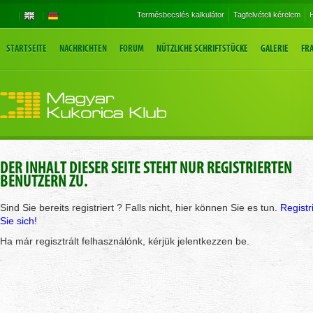
Termésbecslés kalkulátor
Tagfelvételi kérelem
H
STARTSEITE
NACHRICHTEN
FORUM
NÜTZLICHE SCHRIFTSTÜCKE
GALERIE
FR
DER INHALT DIESER SEITE STEHT NUR REGISTRIERTEN
BENUTZERN ZU.
Sind Sie bereits registriert ? Falls nicht, hier können Sie es tun.
Registr
Sie sich!
Ha már regisztrált felhasználónk, kérjük jelentkezzen be.