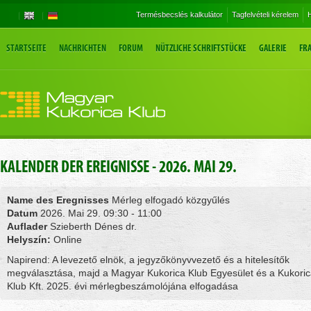
Termésbecslés kalkulátor
Tagfelvételi kérelem
H
STARTSEITE
NACHRICHTEN
FORUM
NÜTZLICHE SCHRIFTSTÜCKE
GALERIE
FR
KALENDER DER EREIGNISSE - 2026. MAI 29.
Name des Eregnisses
Mérleg elfogadó közgyűlés
Datum
2026. Mai 29. 09:30 - 11:00
Auflader
Szieberth Dénes dr.
Helyszín:
Online
Napirend: A levezető elnök, a jegyzőkönyvvezető és a hitelesítők
megválasztása, majd a Magyar Kukorica Klub Egyesület és a Kukori
Klub Kft. 2025. évi mérlegbeszámolójána elfogadása