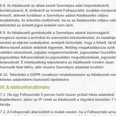
6.8. Az Adatkezelő az általa kezelt Személyes adat helyesbítéséről,
korlátozásáról, ill. törléséről az érintett Felhasználót, továbbá mindazo
értesíti, akiknek korábban a Személyes adatot Adatkezelés céljára
továbbította. Az értesítés mellőzhető, ha ez az Adatkezelés céljára való
tekintettel az érintett jogos érdekét nem sérti.
6.9. Az Adatkezelő gondoskodik a Személyes adatok biztonságáról,
megteszi azokat a technikai és szervezési intézkedéseket, és kialakítja
azokat az eljárási szabályokat, amelyek biztosítják, hogy a felvett, tárol
illetve kezelt adatok védettek legyenek, illetőleg megakadályozza azok
véletlen elvesztését, jogtalan megsemmisülését, jogosulatlan hozzáfér
jogosulatlan felhasználását és jogosulatlan megváltoztatását, jogosulat
terjesztését. E kötelezettség teljesítésére az Adatkezelő minden olyan
harmadik felet felhív, akik részére Személyes adatokat továbbít.
6.10. Tekintettel a GDPR vonatkozó rendelkezéseire az Adatkezelő ne
köteles adatvédelmi tisztviselő kijelölésére.
VII. Az Adatkezelések időtartama
7.1. Ha egy Felhasználó 5 percen belül tízszer próbál hibás adatokkal
bejelentkezni, akkor az IP címét az Adatkezelő a rögzítést követően 7 
tárolja.
7.2. A Felhasználó által küldött e-mailek esetén, ha a Felhasználó am