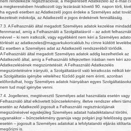
nem rendelkezik regisztrációval, a megkeresett Adatkezelő az e-mail c
a megkeresésben hivatkozott ügy lezárását követő 90. napon törli, kiv
ha egyedi esetben az Adatkezelő jogos érdeke a Személyes adat tová
kezelését indokolja, az Adatkezelő e jogos érdekének fennállásáig.
7.3. A Felhasználó által megadott Személyes adatok kezelése mindadd
fennmarad, amíg a Felhasználó a Szolgáltatásról – az adott felhasznál
névvel – ki nem iratkozik, vagy egyébként nem kéri a Személyes adato
törlését az adatkezeles@magyarkukoricaklub.hu címre küldött leveléb
Ez esetben a Személyes adat az Adatkezelő rendszeréből törlődik.
A Felhasználó által megadott Személyes adatok addig kezelhetőek az
Adatkezelő által, amíg a Felhasználó kifejezetten írásban nem kéri azo
Adatkezelésének megszüntetését. A Felhasználó Adatkezelés
megszüntetésére irányuló, a Szolgáltatásról való leiratkozás nélküli ké
a Szolgáltatás igénybe vételéhez fűződő jogát nem érinti, azonban
előfordulhat, hogy Személyes adatok hiányában egyes Szolgáltatásoka
nem tud majd igénybe venni.
7.4. Jogellenes, megtévesztő Személyes adat használata esetén vagy
Felhasználó által elkövetett bűncselekmény, illetve rendszer elleni tá
esetén az Adatkezelő jogosult a Felhasználó regisztrációjának
megszűnésével egyidejűleg Személyes adatait haladéktalanul törölni,
ugyanakkor – bűncselekmény gyanúja vagy polgári jogi felelősség gya
esetén – jogosult a Személyes adatokat a lefolytatandó eljárás időtart
megőrizni is.