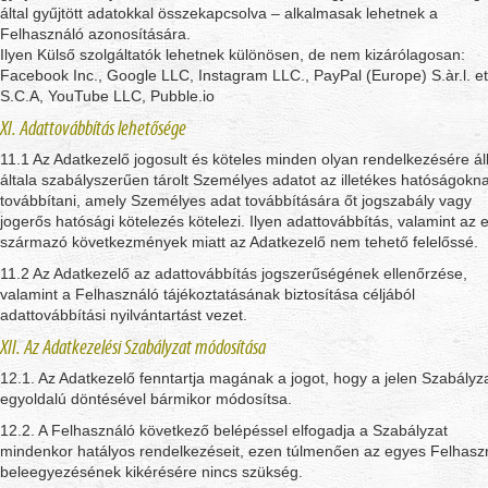
által gyűjtött adatokkal összekapcsolva – alkalmasak lehetnek a
Felhasználó azonosítására.
Ilyen Külső szolgáltatók lehetnek különösen, de nem kizárólagosan:
Facebook Inc., Google LLC, Instagram LLC., PayPal (Europe) S.àr.l. et
S.C.A, YouTube LLC, Pubble.io
XI. Adattovábbítás lehetősége
11.1 Az Adatkezelő jogosult és köteles minden olyan rendelkezésére ál
általa szabályszerűen tárolt Személyes adatot az illetékes hatóságokn
továbbítani, amely Személyes adat továbbítására őt jogszabály vagy
jogerős hatósági kötelezés kötelezi. Ilyen adattovábbítás, valamint az 
származó következmények miatt az Adatkezelő nem tehető felelőssé.
11.2 Az Adatkezelő az adattovábbítás jogszerűségének ellenőrzése,
valamint a Felhasználó tájékoztatásának biztosítása céljából
adattovábbítási nyilvántartást vezet.
XII. Az Adatkezelési Szabályzat módosítása
12.1. Az Adatkezelő fenntartja magának a jogot, hogy a jelen Szabályz
egyoldalú döntésével bármikor módosítsa.
12.2. A Felhasználó következő belépéssel elfogadja a Szabályzat
mindenkor hatályos rendelkezéseit, ezen túlmenően az egyes Felhasz
beleegyezésének kikérésére nincs szükség.