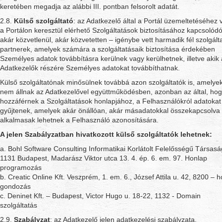
keretében megadja az alábbi III. pontban felsorolt adatát.
2.8.
Külső szolgáltató
: az Adatkezelő által a Portál üzemeltetéséhez 
a Portálon keresztül elérhető Szolgáltatások biztosításához kapcsolód
akár közvetlenül, akár közvetetten – igénybe vett harmadik fél szolgált
partnerek, amelyek számára a szolgáltatásaik biztosítása érdekében
Személyes adatok továbbításra kerülnek vagy kerülhetnek, illetve akik
Adatkezelők részére Személyes adatokat továbbíthatnak.
Külső szolgáltatónak minősülnek továbbá azon szolgáltatók is, amelye
nem állnak az Adatkezelővel együttműködésben, azonban az által, ho
hozzáférnek a Szolgáltatások honlapjához, a Felhasználókról adatokat
gyűjtenek, amelyek akár önállóan, akár másadatokkal összekapcsolva
alkalmasak lehetnek a Felhasználó azonosítására.
A jelen Szabályzatban hivatkozott külső szolgáltatók lehetnek:
a. Bohl Software Consulting Informatikai Korlátolt Felelősségű Társasá
1131 Budapest, Madarász Viktor utca 13. 4. ép. 6. em. 97. Honlap
programozás
b. Creatic Online Kft. Veszprém, 1. em. 6., József Attila u. 42, 8200 – 
gondozás
c. Deninet Kft. – Budapest, Victor Hugo u. 18-22, 1132 - Domain
szolgáltatás
2.9.
Szabályzat
: az Adatkezelő jelen adatkezelési szabályzata.