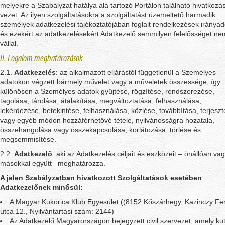
melyekre a Szabályzat hatálya alá tartozó Portálon található hivatkozá
vezet. Az ilyen szolgáltatásokra a szolgáltatást üzemeltető harmadik
személyek adatkezelési tájékoztatójában foglalt rendelkezések irányad
és ezekért az adatkezelésekért Adatkezelő semmilyen felelősséget ne
vállal.
II. Fogalom meghatározások
2.1.
Adatkezelés
: az alkalmazott eljárástól függetlenül a Személyes
adatokon végzett bármely művelet vagy a műveletek összessége, így
különösen a Személyes adatok gyűjtése, rögzítése, rendszerezése,
tagolása, tárolása, átalakítása, megváltoztatása, felhasználása,
lekérdezése, betekintése, felhasználása, közlése, továbbítása, terjesz
vagy egyéb módon hozzáférhetővé tétele, nyilvánosságra hozatala,
összehangolása vagy összekapcsolása, korlátozása, törlése és
megsemmisítése.
2.2.
Adatkezelő
: aki az Adatkezelés céljait és eszközeit – önállóan va
másokkal együtt –meghatározza.
A jelen Szabályzatban hivatkozott Szolgáltatások esetében
Adatkezelőnek minősül:
A Magyar Kukorica Klub Egyesület ((8152 Kőszárhegy, Kazinczy Fe
utca 12., Nyilvántartási szám: 2144)
Az Adatkezelő Magyarországon bejegyzett civil szervezet, amely kut