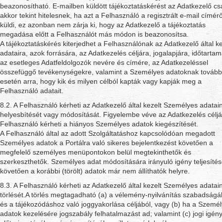
beazonosítható. E-mailben küldött tájékoztatáskérést az Adatkezelő cs
akkor tekint hitelesnek, ha azt a Felhasználó a regisztrált e-mail címérő
küldi, ez azonban nem zárja ki, hogy az Adatkezelő a tájékoztatás
megadása előtt a Felhasználót más módon is beazonosítsa.
A tájékoztatáskérés kiterjedhet a Felhasználónak az Adatkezelő által ke
adataira, azok forrására, az Adatkezelés céljára, jogalapjára, időtartam
az esetleges Adatfeldolgozók nevére és címére, az Adatkezeléssel
összefüggő tevékenységekre, valamint a Személyes adatoknak tovább
esetén arra, hogy kik és milyen célból kapták vagy kapják meg a
Felhasználó adatait.
8.2. A Felhasználó kérheti az Adatkezelő által kezelt Személyes adatai
helyesbítését vagy módosítását. Figyelembe véve az Adatkezelés céljá
Felhasználó kérheti a hiányos Személyes adatok kiegészítését.
A Felhasználó által az adott Szolgáltatáshoz kapcsolódóan megadott
Személyes adatok a Portálra való sikeres bejelentkezést követően a
megfelelő személyes menüpontokon belül megtekinthetők és
szerkeszthetők. Személyes adat módosítására irányuló igény teljesítés
követően a korábbi (törölt) adatok már nem állíthatók helyre.
8.3. A Felhasználó kérheti az Adatkezelő által kezelt Személyes adatai
törlését.A törlés megtagadható (a) a vélemény-nyilvánítás szabadság
és a tájékozódáshoz való joggyakorlása céljából, vagy (b) ha a Szemé
adatok kezelésére jogszabály felhatalmazást ad; valamint (c) jogi igén