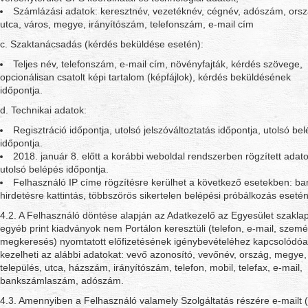
Számlázási adatok: keresztnév, vezetéknév, cégnév, adószám, orsz
utca, város, megye, irányítószám, telefonszám, e-mail cím
c. Szaktanácsadás (kérdés beküldése esetén):
Teljes név, telefonszám, e-mail cím, növényfajták, kérdés szövege,
opcionálisan csatolt képi tartalom (képfájlok), kérdés beküldésének
időpontja.
d. Technikai adatok:
Regisztráció időpontja, utolsó jelszóváltoztatás időpontja, utolsó be
időpontja.
2018. január 8. előtt a korábbi weboldal rendszerben rögzített adato
utolsó belépés időpontja.
Felhasználó IP címe rögzítésre kerülhet a következő esetekben: ba
hirdetésre kattintás, többszörös sikertelen belépési próbálkozás esetén
4.2. A Felhasználó döntése alapján az Adatkezelő az Egyesület szakla
egyéb print kiadványok nem Portálon keresztüli (telefon, e-mail, szemé
megkeresés) nyomtatott előfizetésének igénybevételéhez kapcsolódó
kezelheti az alábbi adatokat: vevő azonosító, vevőnév, ország, megye,
település, utca, házszám, irányítószám, telefon, mobil, telefax, e-mail,
bankszámlaszám, adószám.
4.3. Amennyiben a Felhasználó valamely Szolgáltatás részére e-mailt (