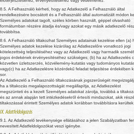
előterjesztéséhez, érvényesítéséhez vagy védelméhez.
8.5. A Felhasználó kérheti, hogy az Adatkezelő a Felhasználó által
rendelkezésére bocsátott és a Felhasználó által automatizált módon ke
Személyes adatokat tagolt, széles körben használt, géppel olvasható
formátumban részére átadja és/vagy azokat egy másik adatkezelő rés
továbbítsa.
8.6. A Felhasználó tiltakozhat Személyes adatainak kezelése ellen (a) 
Személyes adatok kezelése kizárólag az Adatkezelőre vonatkozó jogi
kötelezettség teljesítéséhez vagy az Adatkezelő vagy harmadik személ
jogos érdekének érvényesítéséhez szükséges; (b) ha az Adatkezelés c
közvetlen üzletszerzés, közvélemény-kutatás vagy tudományos kutatá
vagy(c) ha az Adatkezelésre közérdekű feladat teljesítése érdekében k
sor.
Az Adatkezelő a Felhasználó tiltakozásának jogszerűségét megvizsgálj
ha a tiltakozás megalapozottságát megállapítja, az Adatkezelést
megszünteti és a kezelt Személyes adatokat zárolja, továbbá a tiltakoz
és az annak alapján tett intézkedésekről értesíti mindazokat, akik rész
tiltakozással érintett Személyes adatok korábban továbbításra kerültek
IX. Adatfeldolgozás
9.1. Az Adatkezelő tevékenysége ellátásához a jelen Szabályzatban fe
nevesített Adatfeldolgozókat veszi igénybe.