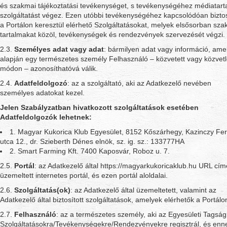
és szakmai tájékoztatási tevékenységet, s tevékenységéhez médiatart
szolgáltatást végez. Ezen utóbbi tevékenységéhez kapcsolódóan biztos
a Portálon keresztül elérhető Szolgáltatásokat, melyek elsősorban sza
tartalmakat közöl, tevékenységek és rendezvények szervezését végzi.
2.3.
Személyes adat vagy adat
: bármilyen adat vagy információ, ame
alapján egy természetes személy Felhasználó – közvetett vagy közvet
módon – azonosíthatóvá válik.
2.4.
Adatfeldolgozó
: az a szolgáltató, aki az Adatkezelő nevében
személyes adatokat kezel.
Jelen Szabályzatban hivatkozott szolgáltatások esetében
Adatfeldolgozók lehetnek:
1. Magyar Kukorica Klub Egyesület, 8152 Kőszárhegy, Kazinczy Fe
utca 12., dr. Szieberth Dénes elnök, sz. ig. sz.: 133777HA
2. Smart Farming Kft. 7400 Kaposvár, Roboz u. 7.
2.5.
Portál
: az Adatkezelő által https://magyarkukoricaklub.hu URL cí
üzemeltett internetes portál, és ezen portál aloldalai.
2.6.
Szolgáltatás(ok)
: az Adatkezelő által üzemeltetett, valamint az
Adatkezelő által biztosított szolgáltatások, amelyek elérhetők a Portálo
2.7.
Felhasználó
: az a természetes személy, aki az Egyesületi Tagság
Szolgáltatásokra/Tevékenységekre/Rendezvényekre regisztrál, és enn