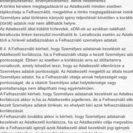
előterjesztéséhez, érvényesítéséhez, illetve védelméhez.
A törlési kérelem megtagadásáról az Adatkezelő minden esetben
tájékoztatja a Felhasználót, megjelölve a törlés megtagadásának indok
Személyes adat törlésére irányuló igény teljesítését követően a korább
(törölt) adatok már nem állíthatók helyre.
Az Adatkezelő által küldött hírlevelek, eDM-ek az azokban található
leiratkozás linken keresztül mondhatók le. Leiratkozás esetén az Adatk
törli a hírlevél adatbázisában a Felhasználó személyes adatait.
8.4. A Felhasználó kérheti, hogy Személyes adatainak kezelését az
Adatkezelő korlátozza, ha a Felhasználó vitatja a kezelt Személyes ad
pontosságát. Ebben az esetben a korlátozás arra az időtartamra
vonatkozik, amely lehetővé teszi, hogy az Adatkezelő ellenőrizze a
Személyes adatok pontosságát. Az Adatkezelő megjelöli az általa kezel
Személyes adatot, ha a Felhasználó vitatja annak helyességét vagy
pontosságát, de a vitatott Személyes adat helytelensége vagy
pontatlansága nem állapítható meg egyértelműen.
A Felhasználó kérheti, hogy Személyes adatainak kezelését az Adatke
korlátozza akkor is,ha az Adatkezelés jogellenes, de a Felhasználó elle
kezelt Személyes adatok törlését, és ehelyett kéri azok felhasználásán
korlátozását.
A Felhasználó továbbá akkor is kérheti, hogy Személyes adatainak
kezelését az Adatkezelő korlátozza, ha az Adatkezelés célja megvalósu
de a Felhasználó igényli azok Adatkezelő általi kezelését jogi igények