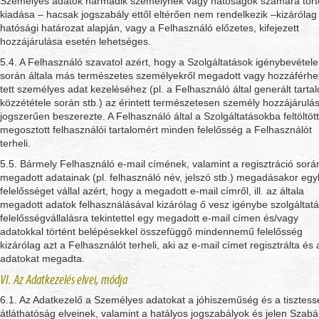
Személyes adatok harmadik személynek vagy hatóságok számára tör
kiadása – hacsak jogszabály ettől eltérően nem rendelkezik –kizárólag
hatósági határozat alapján, vagy a Felhasználó előzetes, kifejezett
hozzájárulása esetén lehetséges.
5.4. A Felhasználó szavatol azért, hogy a Szolgáltatások igénybevétele
során általa más természetes személyekről megadott vagy hozzáférhe
tett személyes adat kezeléséhez (pl. a Felhasználó által generált tarta
közzététele során stb.) az érintett természetesen személy hozzájárulá
jogszerűen beszerezte. A Felhasználó által a Szolgáltatásokba feltöltött
megosztott felhasználói tartalomért minden felelősség a Felhasználót
terheli.
5.5. Bármely Felhasználó e-mail címének, valamint a regisztráció sorá
megadott adatainak (pl. felhasználó név, jelszó stb.) megadásakor eg
felelősséget vállal azért, hogy a megadott e-mail címről, ill. az általa
megadott adatok felhasználásával kizárólag ő vesz igénybe szolgáltatá
felelősségvállalásra tekintettel egy megadott e-mail címen és/vagy
adatokkal történt belépésekkel összefüggő mindennemű felelősség
kizárólag azt a Felhasználót terheli, aki az e-mail címet regisztrálta és 
adatokat megadta.
VI. Az Adatkezelés elvei, módja
6.1. Az Adatkezelő a Személyes adatokat a jóhiszeműség és a tisztess
átláthatóság elveinek, valamint a hatályos jogszabályok és jelen Szabá