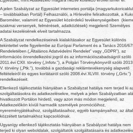
Egyesület, mint Adatkezelő magára nézve kötelező erővel ismer el.
A jelen Szabályzat az Egyesület internetes portálja (magyarkukoricakl
– továbbiakban Portál) Felhasználói, a Hírlevélre feliratkozottak, a Kuk
Barométer, valamint az Egyesület közérdekű tevékenységeiben (kieme
szakmai versenyek, felmérések, adatközlések) megjelenő Személyes
adatai kezelésének elveit tartalmazza.
A Szabályzat rendelkezéseinek kialakításakor az Egyesület különös
tekintettel vette figyelembe az Európai Parlament és a Tanács 2016/67
Rendeletében („Általános Adatvédelmi Rendelet” vagy „GDPR”), az
információs önrendelkezési jogról és az információszabadságról szóló
2011.évi CXII. törvény („Infotv.”), a Polgári Törvénykönyvről szóló 2013
V. törvény („Ptk.”), továbbá a gazdasági reklámtevékenység alapvető
feltételeiről és egyes korlátairól szóló 2008.évi XLVIII. törvény („Grtv.”)
rendelkezéseit.
Ellenkező tájékoztatás hiányában a Szabályzat hatálya nem terjed ki a
szolgáltatásokra és adatkezelésekre, melyek a jelen Szabályzatban al
hivatkozott Portálon hirdető, vagy azon más módon megjelenő, az
Adatkezelőkön kívüli harmadik személyek promócióihoz,
nyereményjátékaihoz, szolgáltatásaihoz, egyéb kampányaihoz, az álta
közzétett tartalmakhoz kapcsolódnak.
Ugyanígy ellenkező tájékoztatás hiányában a Szabályzat hatálya nem
terjed ki olyan weboldalak, szolgáltatók szolgáltatásaira és adatkezelés