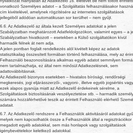
nyilatkozat hiányában az Adatkezelő 16. életévét be nem töltött érintett
vonatkozó Személyes adatot – a Szolgáltatás felhasználásakor használ
cím kivételével, amelynek rögzítésére az internetes szolgáltatások
jellegéből adódóan automatikusan sor kerülhet – nem gyűjt.
6.6. Az Adatkezelő az általa kezelt Személyes adatokat a jelen
Szabályzatban meghatározott Adatfeldolgozókon, valamint egyes – a j
Szabályzatban hivatkozott – esetekben a Külső szolgáltatókon kívül
harmadik félnek át nem adja.
A jelen pontban foglalt rendelkezés alól kivételt képez az adatok
statisztikailag összesített formában történő felhasználása, mely az érint
Felhasználó beazonosítására alkalmas egyéb adatot semmilyen form
nem tartalmazhatja, ez által nem minősül Adatkezelésnek, sem
adattovábbításnak.
Az Adatkezelő bizonyos esetekben – hivatalos bírósági, rendőrségi
megkeresés, jogi eljárásszerzői-, vagyoni-, illetve egyéb jogsértés vag
ezek alapos gyanúja miatt az Adatkezelő érdekeinek sérelme, a
Szolgáltatások biztosításának veszélyeztetése stb. – harmadik személ
számára hozzáférhetővé teszik az érintett Felhasználó elérhető Szemé
adatait.
6.7. Az Adatkezelő rendszere a Felhasználók aktivitásáról adatokat gyű
melyek nem kapcsolhatók össze a Felhasználók által a regisztrációkor
megadott egyéb adatokkal, sem más honlapok vagy szolgáltatások
igénybevételekor keletkező adatokkal.