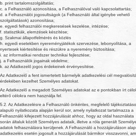
b. print tartalomszolgáltatás;
c. a Felhasználó azonosítása, a Felhasználóval való kapcsolattartás;
d. a Felhasználói jogosultságok (a Felhasználó által igénybe vehető
szolgáltatások) azonosítása;
e. egyedi felhasználói megkeresések kezelése, intézése;
f. statisztikák, elemzések készítése;
g. Szakmai állapotfelmérés és közlés
h. egyedi esetekben nyereményjátékok szervezése, lebonyolítása, a
nyertesek kiértesítése és részükre a nyeremény biztosítása;
i. az informatikai rendszer technikai fejlesztése;
j. a Felhasználók jogainak védelme;
k. az Adatkezelő jogos érdekeinek érvényesítése.
Az Adatkezelő a fent ismertetett bármelyik adatkezelési cél megvalósít
érdekében kezelhet Személyes adatokat.
Az Adatkezelő a megadott Személyes adatokat az e pontokban írt célo
eltérő célokra nem használja fel.
5.2. Az Adatkezelésre a Felhasználó önkéntes, megfelelő tájékoztatás
alapuló nyilatkozata alapján kerül sor, amely nyilatkozat tartalmazza a
Felhasználó kifejezett hozzájárulását ahhoz, hogy az oldal használata
során általuk közölt Személyes adataik, illetve a róla generált Személy
adatok felhasználásra kerüljenek. A Felhasználó a hozzájáruláson alap
adatkezelés esetén jogosult a hozzájárulását bármikor visszavonni, am