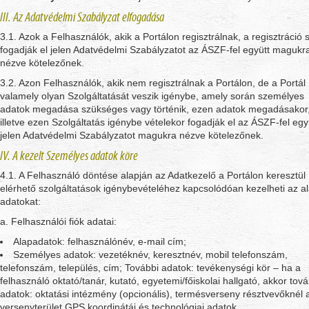
III. Az Adatvédelmi Szabályzat elfogadása
3.1. Azok a Felhasználók, akik a Portálon regisztrálnak, a regisztráció 
fogadják el jelen Adatvédelmi Szabályzatot az ÁSZF-fel együtt magukr
nézve kötelezőnek.
3.2. Azon Felhasználók, akik nem regisztrálnak a Portálon, de a Portál
valamely olyan Szolgáltatását veszik igénybe, amely során személyes
adatok megadása szükséges vagy történik, ezen adatok megadásakor
illetve ezen Szolgáltatás igénybe vételekor fogadják el az ÁSZF-fel egy
jelen Adatvédelmi Szabályzatot magukra nézve kötelezőnek.
IV. A kezelt Személyes adatok köre
4.1. A Felhasználó döntése alapján az Adatkezelő a Portálon keresztül
elérhető szolgáltatások igénybevételéhez kapcsolódóan kezelheti az a
adatokat:
a. Felhasználói fiók adatai:
Alapadatok: felhasználónév, e-mail cím;
Személyes adatok: vezetéknév, keresztnév, mobil telefonszám,
telefonszám, település, cím; További adatok: tevékenységi kör – ha a
felhasználó oktató/tanár, kutató, egyetemi/főiskolai hallgató, akkor tová
adatok: oktatási intézmény (opcionális), termésverseny résztvevőknél 
versenyterület GPS koordinátái és technológiai adatok,