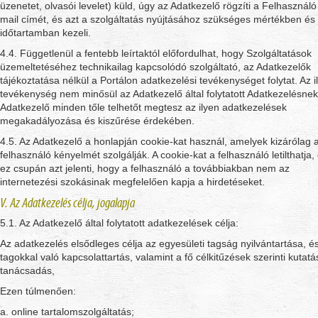
üzenetet, olvasói levelet) küld, úgy az Adatkezelő rögzíti a Felhasználó
mail címét, és azt a szolgáltatás nyújtásához szükséges mértékben és
időtartamban kezeli.
4.4. Függetlenül a fentebb leírtaktól előfordulhat, hogy Szolgáltatások
üzemeltetéséhez technikailag kapcsolódó szolgáltató, az Adatkezelők
tájékoztatása nélkül a Portálon adatkezelési tevékenységet folytat. Az i
tevékenység nem minősül az Adatkezelő által folytatott Adatkezelésnek
Adatkezelő minden tőle telhetőt megtesz az ilyen adatkezelések
megakadályozása és kiszűrése érdekében.
4.5. Az Adatkezelő a honlapján cookie-kat használ, amelyek kizárólag 
felhasználó kényelmét szolgálják. A cookie-kat a felhasználó letilthatja,
ez csupán azt jelenti, hogy a felhasználó a továbbiakban nem az
internetezési szokásinak megfelelően kapja a hirdetéseket.
V. Az Adatkezelés célja, jogalapja
5.1. Az Adatkezelő által folytatott adatkezelések célja:
Az adatkezelés elsődleges célja az egyesületi tagság nyilvántartása, é
tagokkal való kapcsolattartás, valamint a fő célkitűzések szerinti kutatá
tanácsadás,
Ezen túlmenően:
a. online tartalomszolgáltatás;