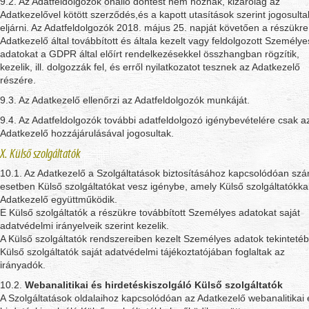
9.2. Az Adatfeldolgozók önálló döntést nem hoznak, kizárólag az
Adatkezelővel kötött szerződés,és a kapott utasítások szerint jogosulta
eljárni. Az Adatfeldolgozók 2018. május 25. napját követően a részükre
Adatkezelő által továbbított és általa kezelt vagy feldolgozott Személye
adatokat a GDPR által előírt rendelkezésekkel összhangban rögzítik,
kezelik, ill. dolgozzák fel, és erről nyilatkozatot tesznek az Adatkezelő
részére.
9.3. Az Adatkezelő ellenőrzi az Adatfeldolgozók munkáját.
9.4. Az Adatfeldolgozók további adatfeldolgozó igénybevételére csak a
Adatkezelő hozzájárulásával jogosultak.
X. Külső szolgáltatók
10.1. Az Adatkezelő a Szolgáltatások biztosításához kapcsolódóan sz
esetben Külső szolgáltatókat vesz igénybe, amely Külső szolgáltatókka
Adatkezelő együttműködik.
E Külső szolgáltatók a részükre továbbított Személyes adatokat saját
adatvédelmi irányelveik szerint kezelik.
A Külső szolgáltatók rendszereiben kezelt Személyes adatok tekinteté
Külső szolgáltatók saját adatvédelmi tájékoztatójában foglaltak az
irányadók.
10.2.
Webanalitikai és hirdetéskiszolgáló Külső szolgáltatók
A Szolgáltatások oldalaihoz kapcsolódóan az Adatkezelő webanalitikai 