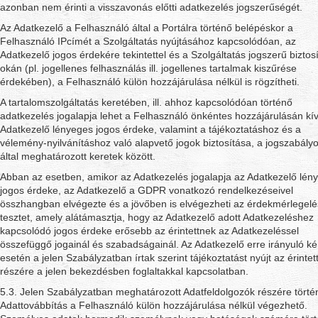
azonban nem érinti a visszavonás előtti adatkezelés jogszerűségét.
Az Adatkezelő a Felhasználó által a Portálra történő belépéskor a
Felhasználó IPcímét a Szolgáltatás nyújtásához kapcsolódóan, az
Adatkezelő jogos érdekére tekintettel és a Szolgáltatás jogszerű biztos
okán (pl. jogellenes felhasználás ill. jogellenes tartalmak kiszűrése
érdekében), a Felhasználó külön hozzájárulása nélkül is rögzítheti.
A tartalomszolgáltatás keretében, ill. ahhoz kapcsolódóan történő
adatkezelés jogalapja lehet a Felhasználó önkéntes hozzájárulásán kív
Adatkezelő lényeges jogos érdeke, valamint a tájékoztatáshoz és a
vélemény-nyilvánításhoz való alapvető jogok biztosítása, a jogszabály
által meghatározott keretek között.
Abban az esetben, amikor az Adatkezelés jogalapja az Adatkezelő lén
jogos érdeke, az Adatkezelő a GDPR vonatkozó rendelkezéseivel
összhangban elvégezte és a jövőben is elvégezheti az érdekmérlegelé
tesztet, amely alátámasztja, hogy az Adatkezelő adott Adatkezeléshez
kapcsolódó jogos érdeke erősebb az érintettnek az Adatkezeléssel
összefüggő jogainál és szabadságainál. Az Adatkezelő erre irányuló ké
esetén a jelen Szabályzatban írtak szerint tájékoztatást nyújt az érintet
részére a jelen bekezdésben foglaltakkal kapcsolatban.
5.3. Jelen Szabályzatban meghatározott Adatfeldolgozók részére törté
Adattovábbítás a Felhasználó külön hozzájárulása nélkül végezhető.