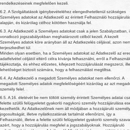
rendelkezéseinek megfelelően kezeli.
6.2. A Szolgáltatások igénybevételéhez elengedhetetlenül szükséges
Személyes adatokat az Adatkezelő az érintett Felhasználó hozzájárulá
alapján, és kizárólag célhoz kötötten használja fel.
6.3. Az Adatkezelő a Személyes adatokat csak a jelen Szabályzatban, il
vonatkozó jogszabályokban meghatározott célból kezeli. A kezelt
Személyes adatok köre arányban áll az Adatkezelés céljával, azon ne
terjeszkedhet túl.
Minden olyan esetben, ha a Személyes adatokat az Adatkezelő az ered
adatfelvétel céljától eltérő célra kívánja felhasználni, erről a Felhasznál
tájékoztatja, és ehhez előzetes, kifejezett hozzájárulását megszerzi, ill
lehetőséget biztosít számára, hogy a felhasználást megtiltsa.
6.4. Az Adatkezelő a megadott Személyes adatokat nem ellenőrzi. A
megadott Személyes adatok megfelelőségéért kizárólag az azt megad
személy felel.
6.5. A 16. életévét be nem töltött személy érintett Személyes adatai cs
felette szülői felügyeletet gyakorló nagykorú személy hozzájárulása es
kezelhetők. Az Adatkezelőnek nem áll módjában a hozzájáruló személ
jogosultságát, illetve nyilatkozatának tartalmát ellenőrizni, így a
Felhasználó, illetve a felette szülői felügyeletet gyakorló személy szava
azért, hogy a hozzájárulás megfelel a jogszabályoknak. Hozzájáruló