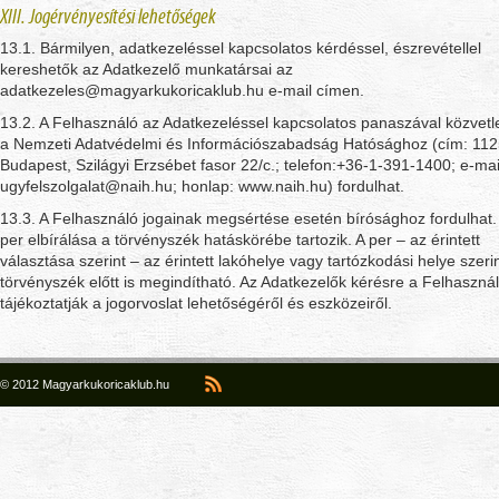
XIII. Jogérvényesítési lehetőségek
13.1. Bármilyen, adatkezeléssel kapcsolatos kérdéssel, észrevétellel
kereshetők az Adatkezelő munkatársai az
adatkezeles@magyarkukoricaklub.hu e-mail címen.
13.2. A Felhasználó az Adatkezeléssel kapcsolatos panaszával közvetl
a Nemzeti Adatvédelmi és Információszabadság Hatósághoz (cím: 11
Budapest, Szilágyi Erzsébet fasor 22/c.; telefon:+36-1-391-1400; e-mai
ugyfelszolgalat@naih.hu; honlap: www.naih.hu) fordulhat.
13.3. A Felhasználó jogainak megsértése esetén bírósághoz fordulhat.
per elbírálása a törvényszék hatáskörébe tartozik. A per – az érintett
választása szerint – az érintett lakóhelye vagy tartózkodási helye szerin
törvényszék előtt is megindítható. Az Adatkezelők kérésre a Felhasznál
tájékoztatják a jogorvoslat lehetőségéről és eszközeiről.
© 2012 Magyarkukoricaklub.hu