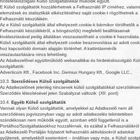
hirdetéskiszolgáló Külső szolgáltatókkal működik együtt.
E Külső szolgáltatók hozzáférhetnek a Felhasználó IP címéhez, valami
elemzések és statisztikák elkészítéséhez saját cookie-t rögzíthetnek a
Felhasználó készülékén.
Az e Külső szolgáltatók által elhelyezett cookie-k bármikor törölhetők a
Felhasználó készülékéről, a böngésző(k) megfelelő beállításainak
kiválasztásával pedig általában visszautasítható a cookie-k használata.
Külső szolgáltatók által elhelyezett cookie beazonosítása az adott cook
hoz kapcsolódó domain alapján történhet. A kattintásmérők
visszautasítására nincs lehetőség.
Az Adatkezelővel együttműködő webanalitikai és hirdetéskiszolgáló Kü
szolgáltatók:
Adverticum Kft., Facebook Inc.,Gemius Hungary Kft., Google LLC.,
10.3.
Szerződéses Külső szolgáltatók
Az Adatkezelőnek jelenleg nincsenek külső szolgáltatókkal szerződései
Szerződés létesítésével jelen Szabályzat változik. (XII. pont)
10.4.
Egyéb Külső szolgáltatók
Vannak olyan Külső szolgáltatók, amelyekkel az Adatkezelő nem áll
szerződéses jogviszonyban vagy az adott adatkezelés tekintetében
szándékosan nem működik együtt, azonban ettől függetlenül is a
Portálhoz/Szolgáltatásokhoz hozzáférnek, és ezáltal a Felhasználókról
az Adatkezelő Portálján folytatott felhasználói aktivitásokról adatokat
gyűjtenek, amelyekből esetenként – önállóan vagy más, e Külső szolgá