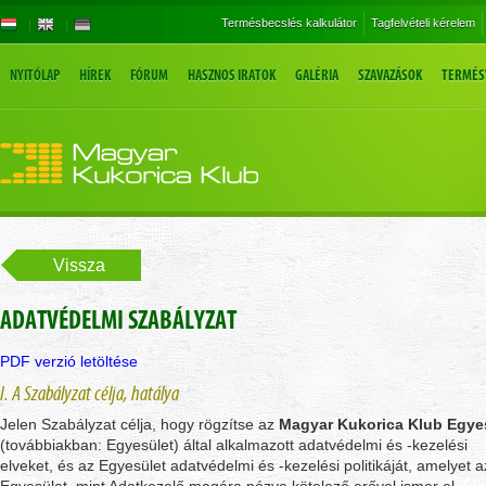
Termésbecslés kalkulátor
Tagfelvételi kérelem
NYITÓLAP
HÍREK
FÓRUM
HASZNOS IRATOK
GALÉRIA
SZAVAZÁSOK
TERMÉS
Vissza
ADATVÉDELMI SZABÁLYZAT
PDF verzió letöltése
I. A Szabályzat célja, hatálya
Jelen Szabályzat célja, hogy rögzítse az
Magyar Kukorica Klub Egye
(továbbiakban: Egyesület) által alkalmazott adatvédelmi és -kezelési
elveket, és az Egyesület adatvédelmi és -kezelési politikáját, amelyet a