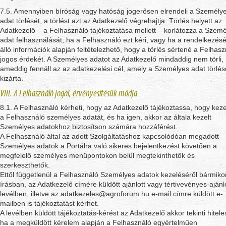
7.5. Amennyiben bíróság vagy hatóság jogerősen elrendeli a Személy
adat törlését, a törlést azt az Adatkezelő végrehajtja. Törlés helyett az
Adatkezelő – a Felhasználó tájékoztatása mellett – korlátozza a Szem
adat felhasználását, ha a Felhasználó ezt kéri, vagy ha a rendelkezés
álló információk alapján feltételezhető, hogy a törlés sértené a Felhas
jogos érdekét. A Személyes adatot az Adatkezelő mindaddig nem törli,
ameddig fennáll az az adatkezelési cél, amely a Személyes adat törlés
kizárta.
VIII. A Felhasználó jogai, érvényesítésük módja
8.1. A Felhasználó kérheti, hogy az Adatkezelő tájékoztassa, hogy keze
a Felhasználó személyes adatát, és ha igen, akkor az általa kezelt
Személyes adatokhoz biztosítson számára hozzáférést.
A Felhasználó által az adott Szolgáltatáshoz kapcsolódóan megadott
Személyes adatok a Portálra való sikeres bejelentkezést követően a
megfelelő személyes menüpontokon belül megtekinthetők és
szerkeszthetők.
Ettől függetlenül a Felhasználó Személyes adatok kezeléséről bármiko
írásban, az Adatkezelő címére küldött ajánlott vagy tértivevényes-ajánl
levélben, illetve az adatkezeles@agroforum.hu e-mail címre küldött e-
mailben is tájékoztatást kérhet.
A levélben küldött tájékoztatás-kérést az Adatkezelő akkor tekinti hitel
ha a megküldött kérelem alapján a Felhasználó egyértelműen