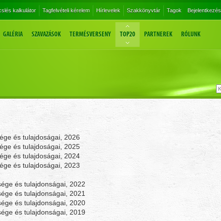
slés kalkulátor
Tagfelvételi kérelem
Hírlevelek
Szakkönyvtár
Tagok
Bejelentkezés
GALÉRIA
SZAVAZÁSOK
TERMÉSVERSENY
TOP20
PARTNEREK
RÓLUNK
ge és tulajdoságai, 2026
ge és tulajdoságai, 2025
ge és tulajdoságai, 2024
ge és tulajdoságai, 2023
sége és tulajdonságai, 2022
sége és tulajdonságai, 2021
sége és tulajdonságai, 2020
sége és tulajdonságai, 2019