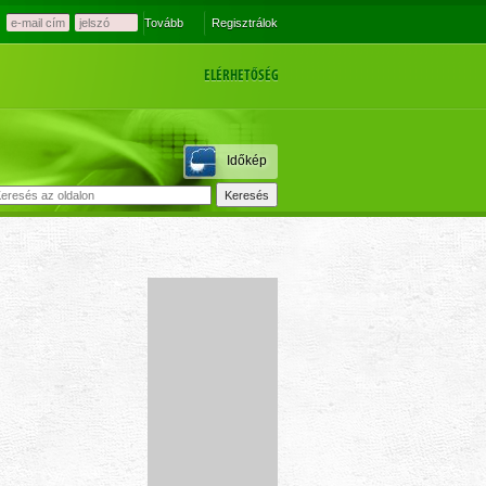
Tovább
Regisztrálok
ELÉRHETŐSÉG
Időkép