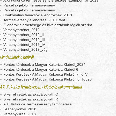
A XI Kukorica termésverseny értékelési szempontjai_2019
Parcellakijelölő_Termésverseny
Parcellakijelölő_Termésverseny
Gyakorlatias tanácsok ellenőröknek_2019
Termésverseny ellenőrzés_2019_tanf
Ellenőrök elérhetősége és kiválasztásuk régiók szerint
Versenytörténet_2019
Versenytörténet_2019_II
Versenytörténet_2019_III
Versenytörténet_2019_IV
Versenytörténet_2019_végl
Mindenkinek a Klubról
Fontos kérdések a Magyar Kukorica Klubról_2024
Fontos kérdések a Magyar Kukorica Klubról 6
Fontos Kérdések A Magyar Kukorica Klubról 7_KTV
Fontos Kérdések A Magyar Kukorica Klubról_8_Top20
A X. Kukorica Termésverseny kiírása és dokumentumai
Sikerrel vették az akadályokat!_O
Sikerrel vették az akadályokat!_R
A X. Kukorica Termésverseny támogatása
Szabálykönyv_2018
Versenykiírás_2018