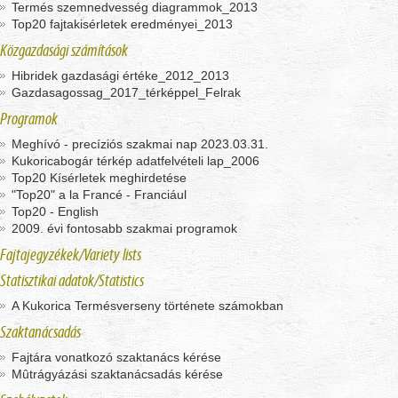
Termés szemnedvesség diagrammok_2013
Top20 fajtakisérletek eredményei_2013
Közgazdasági számítások
Hibridek gazdasági értéke_2012_2013
Gazdasagossag_2017_térképpel_Felrak
Programok
Meghívó - precíziós szakmai nap 2023.03.31.
Kukoricabogár térkép adatfelvételi lap_2006
Top20 Kísérletek meghirdetése
"Top20" a la Francé - Franciául
Top20 - English
2009. évi fontosabb szakmai programok
Fajtajegyzékek/Variety lists
Statisztikai adatok/Statistics
A Kukorica Termésverseny története számokban
Szaktanácsadás
Fajtára vonatkozó szaktanács kérése
Mûtrágyázási szaktanácsadás kérése