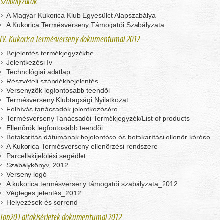
Szabályzatok
A Magyar Kukorica Klub Egyesület Alapszabálya
A Kukorica Termésverseny Támogatói Szabályzata
IV. Kukorica Termésverseny dokumentumai 2012
Bejelentés termékjegyzékbe
Jelentkezési ív
Technológiai adatlap
Részvételi szándékbejelentés
Versenyzõk legfontosabb teendõi
Termésverseny Klubtagsági Nyilatkozat
Felhívás tanácsadók jelentkezésére
Termésverseny Tanácsadói Termékjegyzék/List of products
Ellenõrök legfontosabb teendõi
Betakarítás dátumának bejelentése és betakarítási ellenőr kérése
A Kukorica Termésverseny ellenõrzési rendszere
Parcellakijelölési segédlet
Szabálykönyv, 2012
Verseny logó
A kukorica termésverseny támogatói szabályzata_2012
Végleges jelentés_2012
Helyezések és sorrend
Top20 Fajtakísérletek dokumentumai 2012