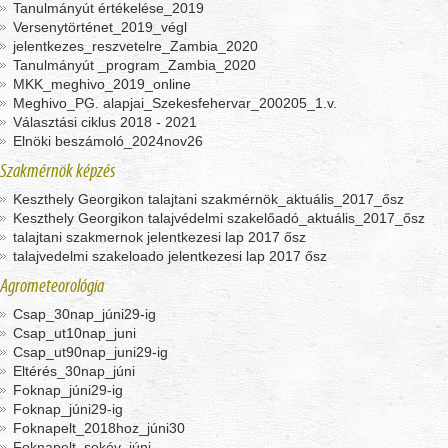
Tanulmányút értékelése_2019
Versenytörténet_2019_végl
jelentkezes_reszvetelre_Zambia_2020
Tanulmányút _program_Zambia_2020
MKK_meghivo_2019_online
Meghivo_PG. alapjai_Szekesfehervar_200205_1.v.
Választási ciklus 2018 - 2021
Elnöki beszámoló_2024nov26
Szakmérnök képzés
Keszthely Georgikon talajtani szakmérnök_aktuális_2017_ősz
Keszthely Georgikon talajvédelmi szakelőadó_aktuális_2017_ősz
talajtani szakmernok jelentkezesi lap 2017 ősz
talajvedelmi szakeloado jelentkezesi lap 2017 ősz
Agrometeorológia
Csap_30nap_júni29-ig
Csap_ut10nap_juni
Csap_ut90nap_juni29-ig
Eltérés_30nap_júni
Foknap_júni29-ig
Foknap_júni29-ig
Foknapelt_2018hoz_júni30
Foknapelt_sokév_júni