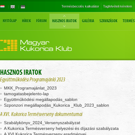
Termésbecslés kalkulátor
Tagfelvételi kérelem
NYITÓLAP
HÍREK
FÓRUM
HASZNOS IRATOK
GALÉRIA
SZAVAZÁSOK
TERMÉS
HASZNOS IRATOK
Együttműködési Programajánló 2023
MKK_Programajánlat_2023
tamogatasbejelento-lap
Együttműködési megállapodás_sablon
Szponzori megállapodás_Kukorica _Klub_2023_sablon
A XVI. Kukorica Termésverseny dokumentumai
Szabálykönyv_2024_Versenyszabályzat
A Kukorica Termésverseny helyezési és díjazási szabályzata
A XVI Kukorica Termésverseny eredményei