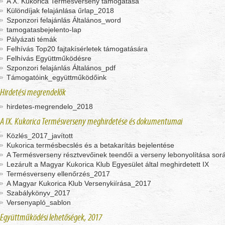
A X. Kukorica Termésverseny támogatása
Különdíjak felajánlása űrlap_2018
Szponzori felajánlás Általános_word
tamogatasbejelento-lap
Pályázati témák
Felhívás Top20 fajtakísérletek támogatására
Felhívás Együttműködésre
Szponzori felajánlás Általános_pdf
Támogatóink_együttműködőink
Hirdetési megrendelők
hirdetes-megrendelo_2018
A IX. Kukorica Termésverseny meghirdetése és dokumentumai
Közlés_2017_javított
Kukorica termésbecslés és a betakarítás bejelentése
A Termésverseny résztvevőinek teendői a verseny lebonyolítása so
Lezárult a Magyar Kukorica Klub Egyesület által meghirdetett IX
Termésverseny ellenőrzés_2017
A Magyar Kukorica Klub Versenykiírása_2017
Szabálykönyv_2017
Versenyapló_sablon
Együttműködési lehetőségek, 2017