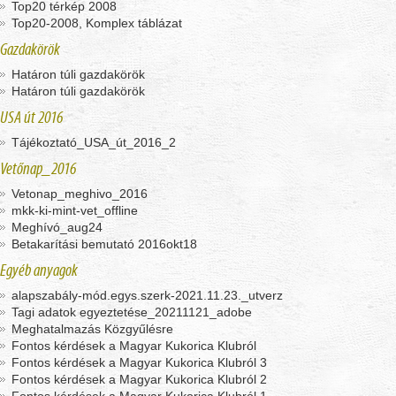
Top20 térkép 2008
Top20-2008, Komplex táblázat
Gazdakörök
Határon túli gazdakörök
Határon túli gazdakörök
USA út 2016
Tájékoztató_USA_út_2016_2
Vetőnap_2016
Vetonap_meghivo_2016
mkk-ki-mint-vet_offline
Meghívó_aug24
Betakarítási bemutató 2016okt18
Egyéb anyagok
alapszabály-mód.egys.szerk-2021.11.23._utverz
Tagi adatok egyeztetése_20211121_adobe
Meghatalmazás Közgyűlésre
Fontos kérdések a Magyar Kukorica Klubról
Fontos kérdések a Magyar Kukorica Klubról 3
Fontos kérdések a Magyar Kukorica Klubról 2