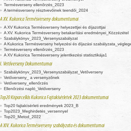
Termésverseny ellenőrzés_2023
A termésverseny résztvevőinek teendői_2024
A XV. Kukorica Termésverseny dokumentumai
A XV Kukorica Termésverseny helyezettjei és díjazottjai
A XV. Kukorica Termésverseny betakarítási eredményei_Közzézétel
Szabálykönyv_2023_Versenyszabályzat
A Kukorica Termésverseny helyezési és díjazási szabályzata_végleg
Termésverseny ellenőrzés_2023
A XV Kukorica Termésverseny jelentkezési statisztikája1
I. Vetőverseny Dokumentumai
Szabálykönyv_2023_Versenyszabályzat_Vetőverseny
Vetőverseny_ a versenyzőnek
Vetőverseny_ellenőrzés
Ellenőrzési napló_Vetőverseny
Top20 Kisparcellás Kukorica Fajtakísérletek 2023 dokumentumai
Top20 fajtakísérleti eredmények 2023_B
Top2023_Meghirdetés_versennyel
Top20_Metod_2022
A XIV. Kukorica Termésverseny szabályzata és dokumentumai