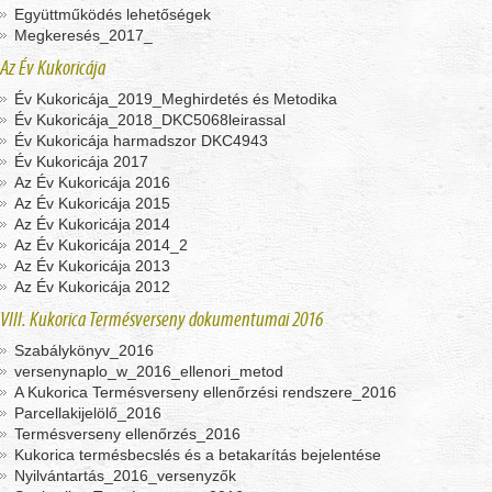
Együttműködés lehetőségek
Megkeresés_2017_
Az Év Kukoricája
Év Kukoricája_2019_Meghirdetés és Metodika
Év Kukoricája_2018_DKC5068leirassal
Év Kukoricája harmadszor DKC4943
Év Kukoricája 2017
Az Év Kukoricája 2016
Az Év Kukoricája 2015
Az Év Kukoricája 2014
Az Év Kukoricája 2014_2
Az Év Kukoricája 2013
Az Év Kukoricája 2012
VIII. Kukorica Termésverseny dokumentumai 2016
Szabálykönyv_2016
versenynaplo_w_2016_ellenori_metod
A Kukorica Termésverseny ellenőrzési rendszere_2016
Parcellakijelölő_2016
Termésverseny ellenőrzés_2016
Kukorica termésbecslés és a betakarítás bejelentése
Nyilvántartás_2016_versenyzők