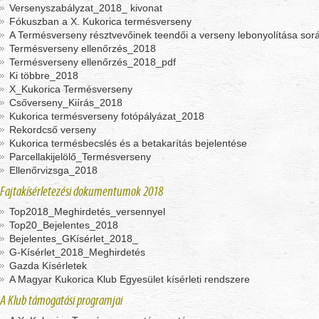
Versenyszabályzat_2018_ kivonat
Fókuszban a X. Kukorica termésverseny
A Termésverseny résztvevőinek teendői a verseny lebonyolítása so
Termésverseny ellenőrzés_2018
Termésverseny ellenőrzés_2018_pdf
Ki többre_2018
X_Kukorica Termésverseny
Csőverseny_Kiírás_2018
Kukorica termésverseny fotópályázat_2018
Rekordcső verseny
Kukorica termésbecslés és a betakarítás bejelentése
Parcellakijelölő_Termésverseny
Ellenőrvizsga_2018
Fajtakísérletezési dokumentumok 2018
Top2018_Meghirdetés_versennyel
Top20_Bejelentes_2018
Bejelentes_GKísérlet_2018_
G-Kísérlet_2018_Meghirdetés
Gazda Kísérletek
A Magyar Kukorica Klub Egyesület kísérleti rendszere
A Klub támogatási programjai