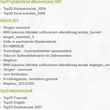
Top20 Fajtakísérletek dokumentumai 2009
Top20 Középérésűek_2009
Top20 Korai érésűek_2009
Hírlevél 2013
Tengeri szemmel
MKK kukorica hibridek csőfuzárium ellenállóság tesztje_korrekt
tengeri_szemmel_3
Gülle in wachsende Maisbestände
ÉV HIBRIDJE
Toxinológia – fuzáriumkísérleti tapasztalatok
Toborzó Székesfehérváron és Debrecenben
Meghívó
MKK kukorica hibridek csőfuzárium ellenállóság tesztje végleges_ni
Tengeri - szemmel
corn fertilization
N műtrágyázás, rezisztens gyomok
Meghivo_20131203
Top20 dokumentumok
Top20 Francais
Top20 English
Top20 Eredmények 2007