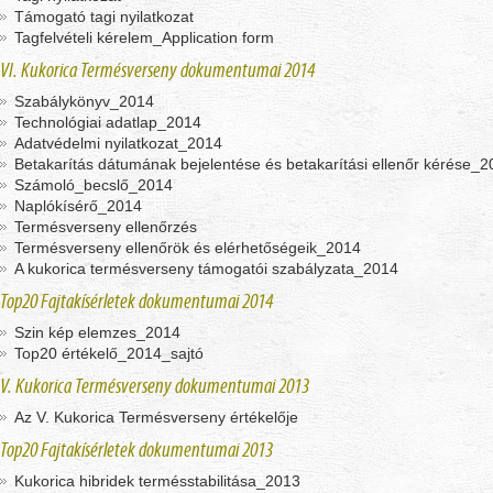
Támogató tagi nyilatkozat
Tagfelvételi kérelem_Application form
VI. Kukorica Termésverseny dokumentumai 2014
Szabálykönyv_2014
Technológiai adatlap_2014
Adatvédelmi nyilatkozat_2014
Betakarítás dátumának bejelentése és betakarítási ellenőr kérése_
Számoló_becslő_2014
Naplókísérő_2014
Termésverseny ellenőrzés
Termésverseny ellenőrök és elérhetőségeik_2014
A kukorica termésverseny támogatói szabályzata_2014
Top20 Fajtakísérletek dokumentumai 2014
Szin kép elemzes_2014
Top20 értékelő_2014_sajtó
V. Kukorica Termésverseny dokumentumai 2013
Az V. Kukorica Termésverseny értékelője
Top20 Fajtakísérletek dokumentumai 2013
Kukorica hibridek termésstabilitása_2013