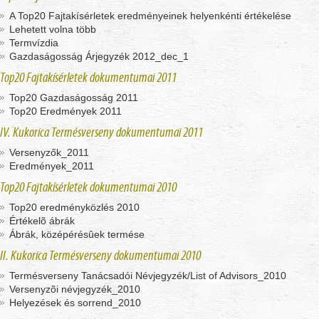
A Top20 Fajtakísérletek eredményeinek helyenkénti értékelése
Lehetett volna több
Termvízdia
Gazdaságosság Árjegyzék 2012_dec_1
Top20 Fajtakísérletek dokumentumai 2011
Top20 Gazdaságosság 2011
Top20 Eredmények 2011
IV. Kukorica Termésverseny dokumentumai 2011
Versenyzők_2011
Eredmények_2011
Top20 Fajtakísérletek dokumentumai 2010
Top20 eredményközlés 2010
Értékelõ ábrák
Ábrák, középérésûek termése
II. Kukorica Termésverseny dokumentumai 2010
Termésverseny Tanácsadói Névjegyzék/List of Advisors_2010
Versenyzõi névjegyzék_2010
Helyezések és sorrend_2010