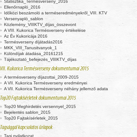
Statisztika_Termésverseny_2016
Ellenőrnapló_2016
Időközi beszámoló a terméseredményekről_VIII. KTV
Versenyapló_sablon
Közlemény_VIIIKTV_díjas_összevont
A VIII. Kukorica Termésverseny értékelése
Az Év Kukoricája 2016
Termésverseny díjátadás2016
MKK_VIII_Tanusitvanyok_1
Különdíjak átadása_20161215
Tájékoztató_befejezés_VIIIKTV_díjas
VII. Kukorica Termésverseny dokumentumai 2015
A termésverseny díjazottai_2009-2015
A VII. Kukorica Termésverseny eredményei
A VII. Kukorica Termésverseny néhány jellemző adata
Top20 Fajtakísérletek dokumentumai 2015
Top20 Meghirdetés versennyel_2015
Bejelentés sablon_2015
Top20 Fajtakísérletek_2015
Tagsággal kapcsolatos ûrlapok
Tagi nyilatkozat