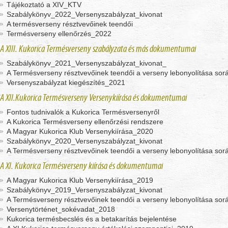
Tájékoztató a XIV_KTV
Szabálykönyv_2022_Versenyszabályzat_kivonat
A termésverseny résztvevőinek teendői
Termésverseny ellenőrzés_2022
A XIII. Kukorica Termésverseny szabályzata és más dokumentumai
Szabálykönyv_2021_Versenyszabályzat_kivonat_
A Termésverseny résztvevőinek teendői a verseny lebonyolítása so
Versenyszabályzat kiegészítés_2021
A XII.Kukorica Termésverseny Versenykiírása és dokumentumai
Fontos tudnivalók a Kukorica Termésversenyről
A Kukorica Termésverseny ellenőrzési rendszere
A Magyar Kukorica Klub Versenykiírása_2020
Szabálykönyv_2020_Versenyszabályzat_kivonat
A Termésverseny résztvevőinek teendői a verseny lebonyolítása so
A XI. Kukorica Termésverseny kiírása és dokumentumai
A Magyar Kukorica Klub Versenykiírása_2019
Szabálykönyv_2019_Versenyszabályzat_kivonat
A Termésverseny résztvevőinek teendői a verseny lebonyolítása so
Versenytörténet_sokévadat_2018
Kukorica termésbecslés és a betakarítás bejelentése