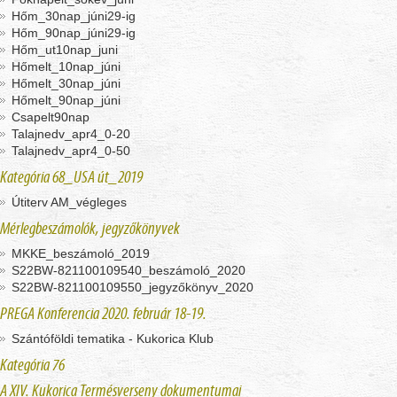
Hőm_30nap_júni29-ig
Hőm_90nap_júni29-ig
Hőm_ut10nap_juni
Hőmelt_10nap_júni
Hőmelt_30nap_júni
Hőmelt_90nap_júni
Csapelt90nap
Talajnedv_apr4_0-20
Talajnedv_apr4_0-50
Kategória 68_USA út_2019
Útiterv AM_végleges
Mérlegbeszámolók, jegyzőkönyvek
MKKE_beszámoló_2019
S22BW-821100109540_beszámoló_2020
S22BW-821100109550_jegyzőkönyv_2020
PREGA Konferencia 2020. február 18-19.
Szántóföldi tematika - Kukorica Klub
Kategória 76
A XIV. Kukorica Termésverseny dokumentumai