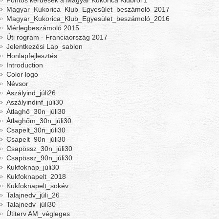
Fontos kérdések a Magyar Kukorica Klubról 1
Magyar_Kukorica_Klub_Egyesület_beszámoló_2017
Magyar_Kukorica_Klub_Egyesület_beszámoló_2016
Mérlegbeszámoló 2015
Úti rogram - Franciaország 2017
Jelentkezési Lap_sablon
Honlapfejlesztés
Introduction
Color logo
Névsor
Aszályind_júli26
Aszályindinf_júli30
Átlaghő_30n_júli30
Átlaghőm_30n_júli30
Csapelt_30n_júli30
Csapelt_90n_júli30
Csapössz_30n_júli30
Csapössz_90n_júli30
Kukfoknap_júli30
Kukfoknapelt_2018
Kukfoknapelt_sokév
Talajnedv_júli_26
Talajnedv_júli30
Útiterv AM_végleges