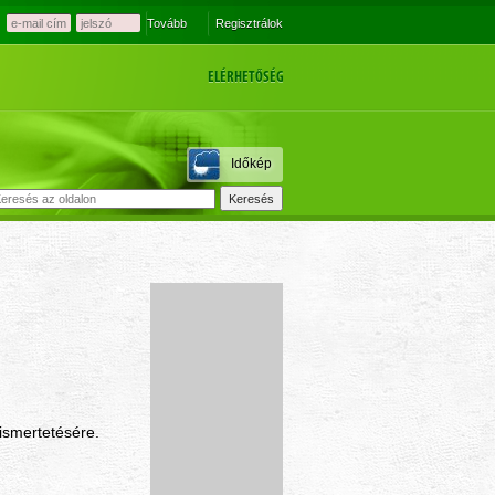
Tovább
Regisztrálok
ELÉRHETŐSÉG
Időkép
ismertetésére.