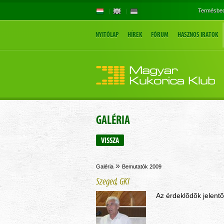
Termésbec
NYITÓLAP
HÍREK
FÓRUM
HASZNOS IRATOK
GALÉRIA
VISSZA
»
Galéria
Bemutatók 2009
Szeged, GKI
Az érdeklõdõk jelent