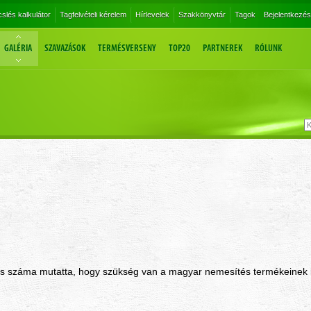
slés kalkulátor
Tagfelvételi kérelem
Hírlevelek
Szakkönyvtár
Tagok
Bejelentkezés
GALÉRIA
SZAVAZÁSOK
TERMÉSVERSENY
TOP20
PARTNEREK
RÓLUNK
õs száma mutatta, hogy szükség van a magyar nemesítés termékeinek 