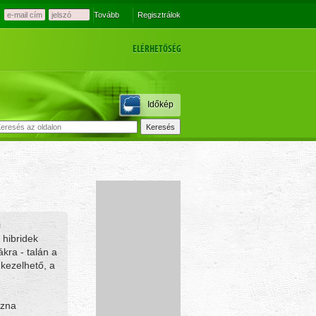
Tovább
Regisztrálok
ELÉRHETŐSÉG
Időkép
i
 hibridek
kra - talán a
 kezelhető, a
szna