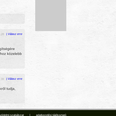
|
Válasz erre
:28
egítségére
khoz közelebb
|
Válasz erre
:39
ről tudja,
védelmi szabályzat
|
adatkezelési tájékoztató