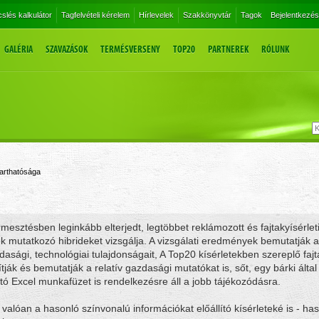
slés kalkulátor
Tagfelvételi kérelem
Hírlevelek
Szakkönyvtár
Tagok
Bejelentkezés
GALÉRIA
SZAVAZÁSOK
TERMÉSVERSENY
TOP20
PARTNEREK
RÓLUNK
tarthatósága
mesztésben leginkább elterjedt, legtöbbet reklámozott és fajtakyísérlet
 mutatkozó hibrideket vizsgálja. A vizsgálati eredmények bemutatják a
sági, technológiai tulajdonságait, A Top20 kísérletekben szereplő fajtá
tják és bemutatják a relatív gazdasági mutatókat is, sőt, egy bárki által
tó Excel munkafüzet is rendelkezésre áll a jobb tájékozódásra.
valóan a hasonló színvonalú információkat előállító kísérleteké is - ha