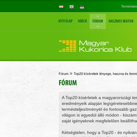
Termésbec
NYITÓLAP
HÍREK
FÓRUM
HASZNOS IRATOK
»
Fórum
Top20 kíséreltek lényege, haszna és fenn
FÓRUM
A Top20 kísérletek a magyarországi ter
eredményeik alapján legígéretesebbnek
termésteljesítményét és fontosabb gazda
világon is egyedül álló módon - kiszámí
saját igényeknek megfelelően beállítha
Kétségtelen, hogy a Top20 - és nyilván 