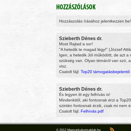
HOZZÁSZÓLÁSOK
Hozzászolás írásához jelentkezzen be!
Szieberth Dénes dr.
Most Rajtad a sor!
"A hetedik te magad légy!" (József Attil
Igen, a hetedik Jól működött, de azt a 
szükség van. Olyan témáról van szó, 
visz.
Csatolt fájl:
Top20 támogatásbejelentő 
Szieberth Dénes dr.
És legyen itt egy felhívás is!
Mindenkitől, aki fontosnak érzi a Top20
szintén fontosnak érzik, csak mi nem é
Csatolt fájl:
Felhívás.pdf
© 2012 Magyarkukoricaklub.hu