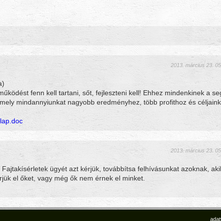
2013. március 23. 05
a)
működést fenn kell tartani, sőt, fejleszteni kell! Ehhez mindenkinek a s
amely mindannyiunkat nagyobb eredményhez, több profithoz és céljain
lap.doc
2013. március 23. 05
 Fajtakísérletek ügyét azt kérjük, továbbítsa felhívásunkat azoknak, akik
rjük el őket, vagy még ők nem érnek el minket.
adat