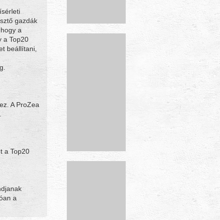
sérleti
esztő gazdák
 hogy a
y a Top20
 beállítani,
g.
hez. A ProZea
.
t a Top20
ndjanak
tóan a