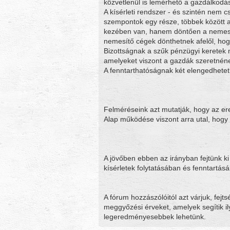
közvetlenül is lemérhető a gazdálkodá
A kísérleti rendszer - és szintén nem c
szempontok egy része, többek között a
kezében van, hanem döntően a nemesít
nemesítő cégek dönthetnek afelől, hog
Bizottságnak a szűk pénzügyi keretek m
amelyeket viszont a gazdák szeretnének
A fenntarthatóságnak két elengedhetetl
Felméréseink azt mutatják, hogy az er
Alap működése viszont arra utal, hogy
A jövőben ebben az irányban fejtünk 
kísérletek folytatásában és fenntartásá
A fórum hozzászólóitól azt várjuk, fej
meggyőzési érveket, amelyek segítik il
legeredményesebbek lehetünk.