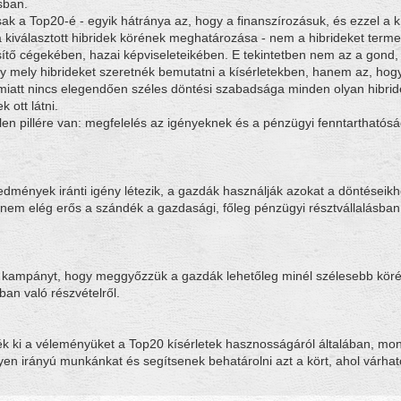
sban.
sak a Top20-é - egyik hátránya az, hogy a finanszírozásuk, és ezzel a kí
 kiválasztott hibridek körének meghatározása - nem a hibrideket term
ő cégekében, hazai képviseleteikében. E tekintetben nem az a gond,
y mely hibrideket szeretnék bemutatni a kísérletekben, hanem az, hog
iatt nincs elegendően széles döntési szabadsága minden olyan hibridet
 ott látni.
en pillére van: megfelelés az igényeknek és a pénzügyi fenntarthatósá
edmények iránti igény létezik, a gazdák használják azokat a döntéseik
 nem elég erős a szándék a gazdasági, főleg pénzügyi résztvállalásban
ki kampányt, hogy meggyőzzük a gazdák lehetőleg minél szélesebb köré
ban való részvételről.
tsék ki a véleményüket a Top20 kísérletek hasznosságáról általában, mo
yen irányú munkánkat és segítsenek behatárolni azt a kört, ahol várha