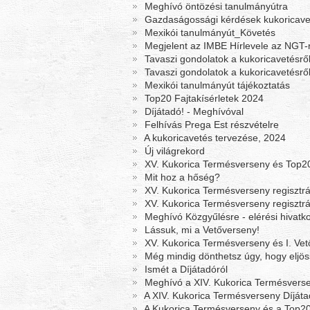
Meghívó öntözési tanulmányútra
Gazdaságossági kérdések kukoricave
Mexikói tanulmányút_Követés
Megjelent az IMBE Hírlevele az NGT
Tavaszi gondolatok a kukoricavetésről
Tavaszi gondolatok a kukoricavetésrő
Mexikói tanulmányút tájékoztatás
Top20 Fajtakísérletek 2024
Díjátadó! - Meghívóval
Felhívás Prega Est részvételre
A kukoricavetés tervezése, 2024
Új világrekord
XV. Kukorica Termésverseny és Top20
Mit hoz a hőség?
XV. Kukorica Termésverseny regisztrá
XV. Kukorica Termésverseny regisztrá
Meghívó Közgyűlésre - elérési hivatko
Lássuk, mi a Vetőverseny!
XV. Kukorica Termésverseny és I. Vet
Még mindig dönthetsz úgy, hogy eljös
Ismét a Díjátadóról
Meghívó a XIV. Kukorica Termésverse
A XIV. Kukorica Termésverseny Díjáta
A Kukorica Termésverseny és a Top20 