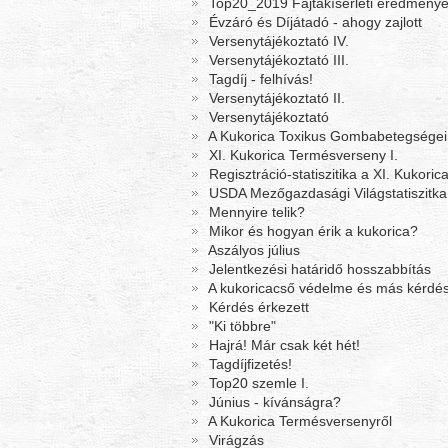
Top20_2019 Fajtakísérleti eredmény
Évzáró és Díjátadó - ahogy zajlott
Versenytájékoztató IV.
Versenytájékoztató III.
Tagdíj - felhívás!
Versenytájékoztató II.
Versenytájékoztató
A Kukorica Toxikus Gombabetegségei
XI. Kukorica Termésverseny I.
Regisztráció-statiszitika a XI. Kukor
USDA Mezőgazdasági Világstatiszitka:
Mennyire telik?
Mikor és hogyan érik a kukorica?
Aszályos július
Jelentkezési határidő hosszabbítás
A kukoricacső védelme és más kérdé
Kérdés érkezett
"Ki többre"
Hajrá! Már csak két hét!
Tagdíjfizetés!
Top20 szemle I.
Június - kívánságra?
A Kukorica Termésversenyről
Virágzás