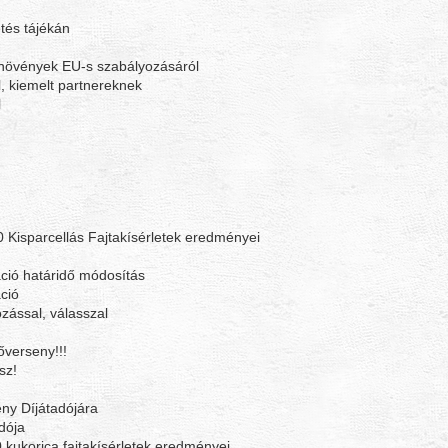
tés tájékán
-növények EU-s szabályozásáról
, kiemelt partnereknek
l
 Kisparcellás Fajtakísérletek eredményei
ció határidő módosítás
ció
zással, válasszal
őverseny!!!
sz!
ny Díjátadójára
dója
kukorica fajtakísérletek eredményei