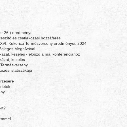
ber 26.) eredménye
észítő és csatlakozási hozzáférés
a XVI. Kukorica Termésverseny eredményei, 2024
 végleges Meghívóval
kockázat, kezelés - előszó a mai konferenciához
ockázat, kezelés
a Termésverseny
zési statisztikája
őrzésére
rletek
eny
ért?
zemmel