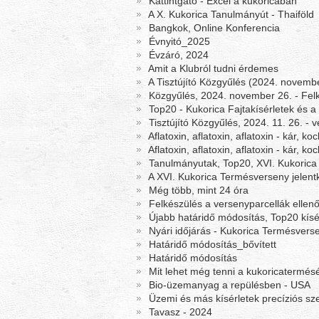
Kattintgató - Excel a kukoricában
A X. Kukorica Tanulmányút - Thaiföld
Bangkok, Online Konferencia
Évnyitó_2025
Évzáró, 2024
Amit a Klubról tudni érdemes
A Tisztújító Közgyűlés (2024. novem
Közgyűlés, 2024. november 26. - Felk
Top20 - Kukorica Fajtakísérletek és 
Tisztújító Közgyűlés, 2024. 11. 26. -
Aflatoxin, aflatoxin, aflatoxin - kár, 
Aflatoxin, aflatoxin, aflatoxin - kár, k
Tanulmányutak, Top20, XVI. Kukoric
A XVI. Kukorica Termésverseny jelentke
Még több, mint 24 óra
Felkészülés a versenyparcellák ellen
Újabb határidő módosítás, Top20 kísé
Nyári időjárás - Kukorica Termésvers
Határidő módosítás_bővített
Határidő módosítás
Mit lehet még tenni a kukoricatermés
Bio-üzemanyag a repülésben - USA
Üzemi és más kísérletek precíziós s
Tavasz - 2024