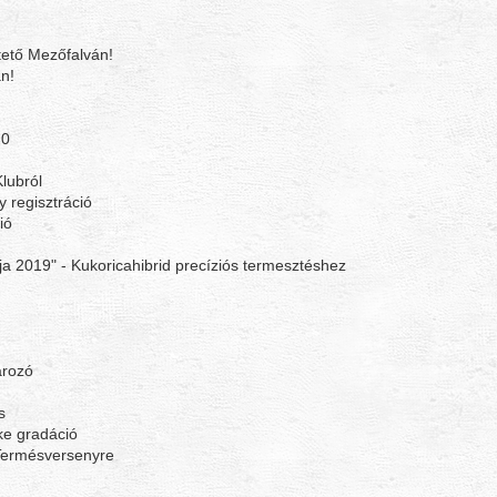
ető Mezőfalván!
n!
20
lubról
y regisztráció
ió
ája 2019" - Kukoricahibrid precíziós termesztéshez
ározó
s
ke gradáció
 Termésversenyre