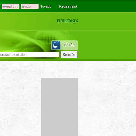
Tovább
Regisztrálok
ELÉRHETŐSÉG
Időkép