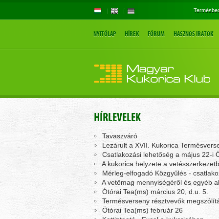
Termésbec
NYITÓLAP
HÍREK
FÓRUM
HASZNOS IRATOK
HÍRLEVELEK
Tavaszváró
Lezárult a XVII. Kukorica Termésvers
Csatlakozási lehetőség a május 22-i 
A kukorica helyzete a vetésszerkezet
Mérleg-elfogadó Közgyűlés - csatlako
A vetőmag mennyiségéről és egyéb ak
Ótórai Tea(ms) március 20, d.u. 5.
Termésverseny résztvevők megszólít
Ötórai Tea(ms) február 26