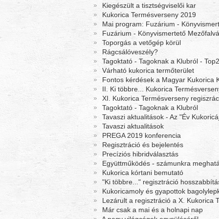
Kiegészült a tisztségviselői kar
Kukorica Termésverseny 2019
Mai program: Fuzárium - Könyvismert
Fuzárium - Könyvismertető Mezőfalvá
Toporgás a vetőgép körül
Rágcsálóveszély?
Tagoktató - Tagoknak a Klubról - Top
Várható kukorica termőterület
Fontos kérdések a Magyar Kukorica K
II. Ki többre... Kukorica Termésversen
XI. Kukorica Termésverseny regiszrác
Tagoktató - Tagoknak a Klubról
Tavaszi aktualitások - Az "Év Kukoric
Tavaszi aktualitások
PREGA 2019 konferencia
Regisztráció és bejelentés
Precíziós hibridválasztás
Együttműködés - számunkra meghat
Kukorica kórtani bemutató
"Ki többre..." regisztráció hosszabbítá
Kukoricamoly és gyapottok bagolylep
Lezárult a regisztráció a X. Kukorica
Már csak a mai és a holnapi nap