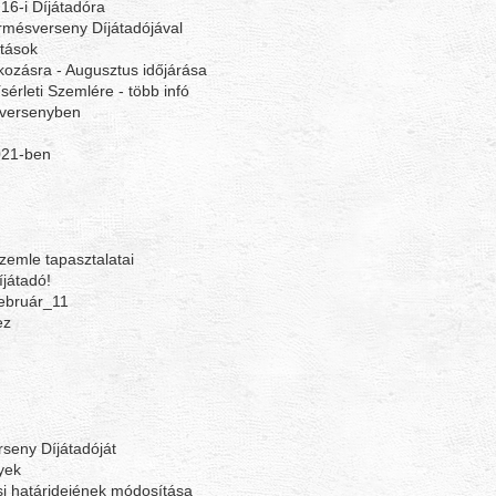
16-i Díjátadóra
rmésverseny Díjátadójával
itások
ozásra - Augusztus időjárása
érleti Szemlére - több infó
sversenyben
021-ben
zemle tapasztalatai
íjátadó!
ebruár_11
ez
rseny Díjátadóját
yek
si határidejének módosítása