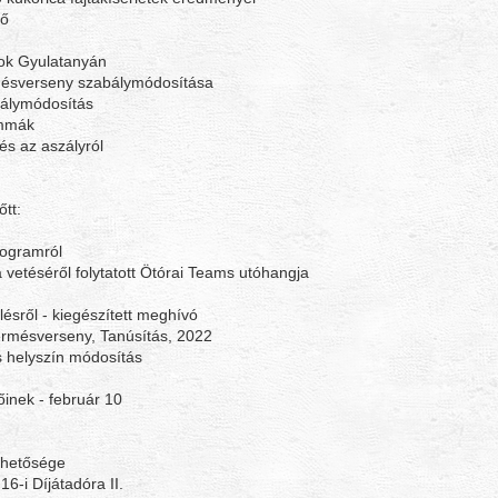
tő
sok Gyulatanyán
rmésverseny szabálymódosítása
bálymódosítás
emmák
és az aszályról
tt:
rogramról
 vetéséről folytatott Ötórai Teams utóhangja
lésről - kiegészített meghívó
ermésverseny, Tanúsítás, 2022
s helyszín módosítás
inek - február 10
rhetősége
6-i Díjátadóra II.