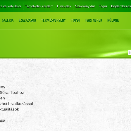
slés kalkulátor
Tagfelvételi kérelem
Hírlevelek
Szakkönyvtár
Tagok
Bejelentkezés
GALÉRIA
SZAVAZÁSOK
TERMÉSVERSENY
TOP20
PARTNEREK
RÓLUNK
eny
Ötórai Teához
ben
zási hivatkozással
tualitások
ása