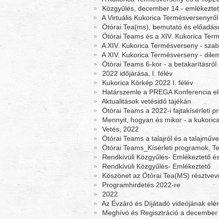
Közgyűlés, december 14.- emlékezte
A Virtuális Kukorica Termésversenyről
Ötórai Tea(ms), bemutató és előadá
Ötórai Teams és a XIV. Kukorica Te
A XIV. Kukorica Termésverseny - sza
A XIV. Kukorica Termésverseny - dil
Ötórai Teams 6-kor - a betakarításról 
2022 időjárása, I. félév
Kukorica Körkép 2022 I. félév
Határszemle a PREGA Konferencia elő
Aktualitások vetésidő tájékán
Ötórai Teams a 2022-i fajtakísérleti p
Mennyit, hogyan és mikor - a kukorica
Vetés, 2022
Ötórai Teams a talajról és a talajműve
Ötórai Teams_Kísérleti programok, T
Rendkívüli Közgyűlés- Emlékeztető é
Rendkívüli Közgyűlés- Emlékeztető
Köszönet az Ötórai Tea(MS) résztvevő
Programhirdetés 2022-re
2022
Az Évzáró és Díjátadó videójának elé
Meghívó és Regisztráció a december 1