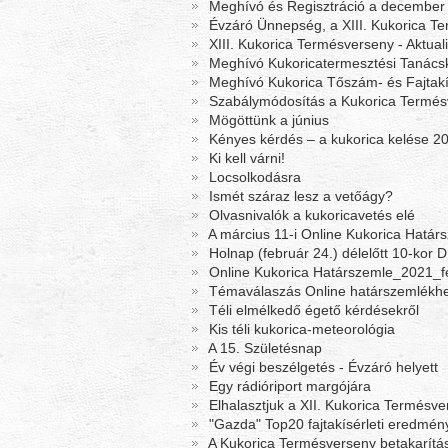
Meghívó és Regisztráció a december 
Évzáró Ünnepség, a XIII. Kukorica Te
XIII. Kukorica Termésverseny - Aktual
Meghívó Kukoricatermesztési Tanácsk
Meghívó Kukorica Tőszám- és Fajtakís
Szabálymódosítás a Kukorica Termé
Mögöttünk a június
Kényes kérdés – a kukorica kelése 2
Ki kell várni!
Locsolkodásra
Ismét száraz lesz a vetőágy?
Olvasnivalók a kukoricavetés elé
A március 11-i Online Kukorica Határs
Holnap (február 24.) délelőtt 10-kor D
Online Kukorica Határszemle_2021_f
Témaválaszás Online határszemlékh
Téli elmélkedő égető kérdésekről
Kis téli kukorica-meteorológia
A 15. Születésnap
Év végi beszélgetés - Évzáró helyett
Egy rádióriport margójára
Elhalasztjuk a XII. Kukorica Termésve
"Gazda" Top20 fajtakísérleti eredmén
A Kukorica Termésverseny betakarítá