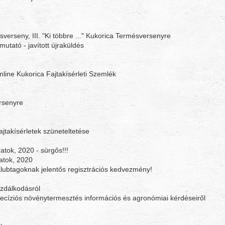
sverseny, III. "Ki többre ..." Kukorica Termésversenyre
tató - javított újraküldés
line Kukorica Fajtakísérleti Szemlék
rsenyre
ajtakísérletek szüneteltetése
atok, 2020 - sürgős!!!
atok, 2020
lubtagoknak jelentős regisztrációs kedvezmény!
azdálkodásról
ecíziós növénytermesztés információs és agronómiai kérdéseiről