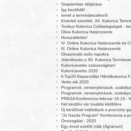
Szeptember időjárása
Így kezdődik!
Ismét a termésbecslésről
Kísérleti szemlék, XII. Kukorica Temré
Toxikus Kukorica Csőbetegségek - bemu
Oline Kukorica Határszemle
Hosszabbítás!
IV. Online Kukorica Határszemle és On
III. Online Kukorica Határszemle
Olvasnivaló esős napokra
Jelentkezés a XII. Kukorica Termésve
Kukoricavetés szárazságban!
Kukoricavetés 2020
A Top20 Kisparcellás Hibridkukorica F
Vetés elé 2020
Programok, versenykiírások, szabályz
Programok, versenykírások, szabályz
PREGA Konferencia február 18-19.- K
Két kérdőív vár további kitöltőkre
Új kérdőívet indítottunk a precíziós g
"Jó Gazda Program" Konferencia a pr
Önvizsgálat - 2020
Egy évvel ezelőtt írták (Agrárium)