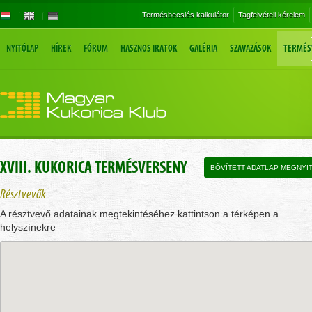
Termésbecslés kalkulátor
Tagfelvételi kérelem
NYITÓLAP
HÍREK
FÓRUM
HASZNOS IRATOK
GALÉRIA
SZAVAZÁSOK
TERMÉS
XVIII. KUKORICA TERMÉSVERSENY
BŐVÍTETT ADATLAP MEGNYI
Résztvevők
A résztvevő adatainak megtekintéséhez kattintson a térképen a
helyszínekre