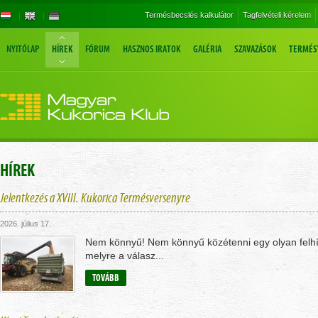
Termésbecslés kalkulátor
Tagfelvételi kérelem
NYITÓLAP
HÍREK
FÓRUM
HASZNOS IRATOK
GALÉRIA
SZAVAZÁSOK
TERMÉS
HÍREK
Jelentkezés a XVIII. Kukorica Termésversenyre
2026. július 17.
Nem könnyű! Nem könnyű közétenni egy olyan felhí
melyre a válasz...
TOVÁBB