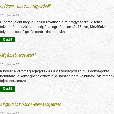
Új Fórum-téma a mûtrágyázásról!
2011. január 28.
Új téma jelent meg a Fórum rovatban a mûtrágyázásról. A téma
felvetésének szükségességét a legutóbb január 13.-án, Mezõfalván
folytatott beszélgetés során kialakult vita
TOVÁBB
Még frissebb segédletek!
2011. január 27.
Kibõvült a vetõmag árjegyzék és a gazdaságossági tulajdonságokat
bemutató, a költségbecsléshez is jól használható kalkulátor. Az immár
fajtát tartalmazó
TOVÁBB
A legfrissebb kukorica vetõmag árjegyzék
2011. január 22.