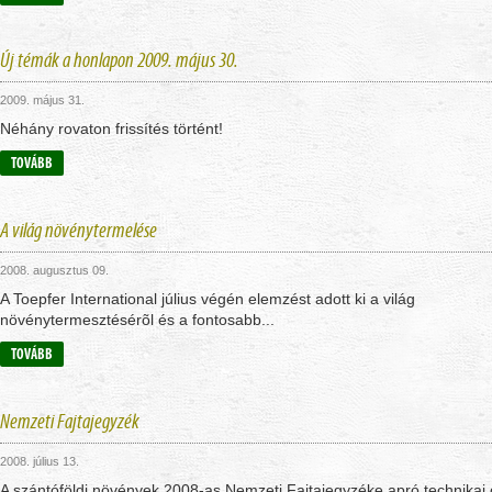
Új témák a honlapon 2009. május 30.
2009. május 31.
Néhány rovaton frissítés történt!
TOVÁBB
A világ növénytermelése
2008. augusztus 09.
A Toepfer International július végén elemzést adott ki a világ
növénytermesztésérõl és a fontosabb...
TOVÁBB
Nemzeti Fajtajegyzék
2008. július 13.
A szántóföldi növények 2008-as Nemzeti Fajtajegyzéke apró technikai