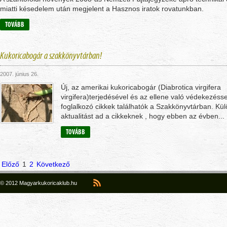
miatti késedelem után megjelent a Hasznos iratok rovatunkban.
TOVÁBB
Kukoricabogár a szakkönyvtárban!
2007. június 26.
Új, az amerikai kukoricabogár (Diabrotica virgifera
virgifera)terjedésével és az ellene való védekezésse
foglalkozó cikkek találhatók a Szakkönyvtárban. Kü
aktualitást ad a cikkeknek , hogy ebben az évben...
TOVÁBB
Előző
1
2
Következő
© 2012 Magyarkukoricaklub.hu