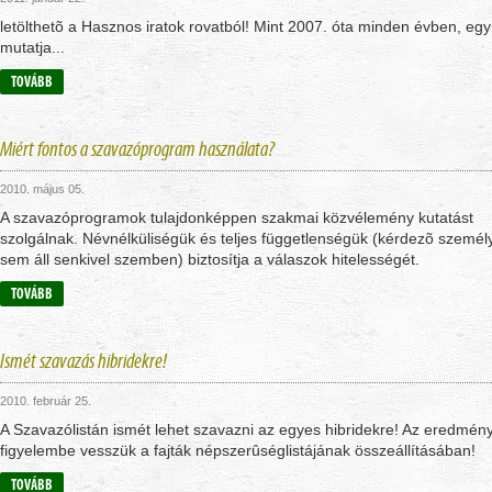
letölthetõ a Hasznos iratok rovatból! Mint 2007. óta minden évben, egy
mutatja...
TOVÁBB
Miért fontos a szavazóprogram használata?
2010. május 05.
A szavazóprogramok tulajdonképpen szakmai közvélemény kutatást
szolgálnak. Névnélküliségük és teljes függetlenségük (kérdezõ személ
sem áll senkivel szemben) biztosítja a válaszok hitelességét.
TOVÁBB
Ismét szavazás hibridekre!
2010. február 25.
A Szavazólistán ismét lehet szavazni az egyes hibridekre! Az eredmén
figyelembe vesszük a fajták népszerûséglistájának összeállításában!
TOVÁBB