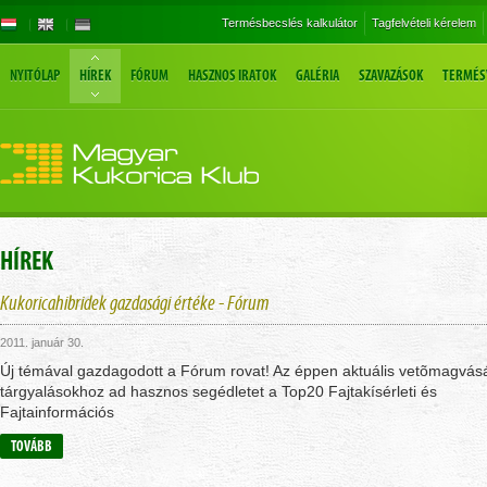
Termésbecslés kalkulátor
Tagfelvételi kérelem
NYITÓLAP
HÍREK
FÓRUM
HASZNOS IRATOK
GALÉRIA
SZAVAZÁSOK
TERMÉS
HÍREK
Kukoricahibridek gazdasági értéke - Fórum
2011. január 30.
Új témával gazdagodott a Fórum rovat! Az éppen aktuális vetõmagvásá
tárgyalásokhoz ad hasznos segédletet a Top20 Fajtakísérleti és
Fajtainformációs
TOVÁBB