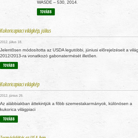
WASDE – 530, 2014.
TOVÁBB
Kukoricapiaci világkép, július
2012. július 18.
Jelentõsen módosította az USDA legutóbbi, júniusi elõrejelzéseit a vilá
2012/2013-ra vonatkozó gabonatermését illetõen.
TOVÁBB
Kukoricapiaci világkép
2012. június 26.
Az alábbiakban áttekintjük a fõbb szemestakarmányok, különösen a
kukorica világpiaci
TOVÁBB
Terméskilátás az USA-ban