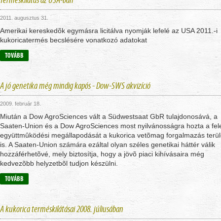
2011. augusztus 31.
Amerikai kereskedõk egymásra licitálva nyomják lefelé az USA 2011.-i
kukoricatermés becslésére vonatkozó adatokat
TOVÁBB
A jó genetika még mindig kapós - Dow-SWS akvizíció
2009. február 18.
Miután a Dow AgroSciences vált a Südwestsaat GbR tulajdonosává, a
Saaten-Union és a Dow AgroSciences most nyilvánosságra hozta a fel
együttmûködési megállapodását a kukorica vetõmag forgalmazás terül
is. A Saaten-Union számára ezáltal olyan széles genetikai háttér válik
hozzáférhetõvé, mely biztosítja, hogy a jövõ piaci kihívásaira még
kedvezõbb helyzetbõl tudjon készülni.
TOVÁBB
A kukorica terméskilátásai 2008. júliusában