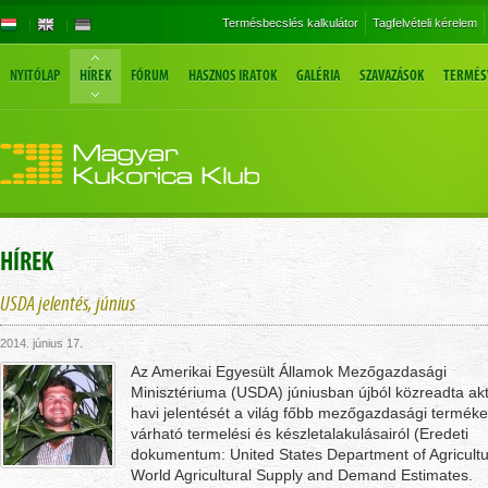
Termésbecslés kalkulátor
Tagfelvételi kérelem
NYITÓLAP
HÍREK
FÓRUM
HASZNOS IRATOK
GALÉRIA
SZAVAZÁSOK
TERMÉS
HÍREK
USDA jelentés, június
2014. június 17.
Az Amerikai Egyesült Államok Mezőgazdasági
Minisztériuma (USDA) júniusban újból közreadta akt
havi jelentését a világ főbb mezőgazdasági terméke
várható termelési és készletalakulásairól (Eredeti
dokumentum: United States Department of Agricultu
World Agricultural Supply and Demand Estimates.