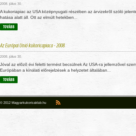
2008. július 30.
A kukoriapiac az USA középnyugati részében az árvizekrõl szóló jelen
hatása alatt áll. Ott az elmúlt hetekben...
TOVÁBB
Az Európai Unió kukoricapiaca - 2008
2008. július 30.
Jóval az elõzõ évi feletti termést becsülnek Az USA-ra jellemzõvel sz
Európában a kínálati elõrejelzések a helyzetet általában...
TOVÁBB
© 2012 Magyarkukoricaklub.hu