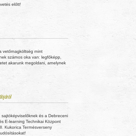
vetés előtt!
 vetőmagköltség mint
nek számos oka van: legfőképp,
letet akarunk megoldani, amelynek
dójáról
ő sajtóképviselőknek és a Debreceni
s E-learning Technikai Központ
II. Kukorica Termésverseny
tudósításokat!