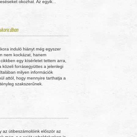
eséseket okozhat. Az egyik...
ukoricában
kkora induló hiányt még egyszer
én nem kockázat, hanem
ikkben egy kísérletet tettem arra,
 közeli forrásegyüttes a jelenlegi
általában milyen információk
l attól, hogy mennyire tarthatja a
 tényleg szakszerűnek.
 az útibeszámolóink először az