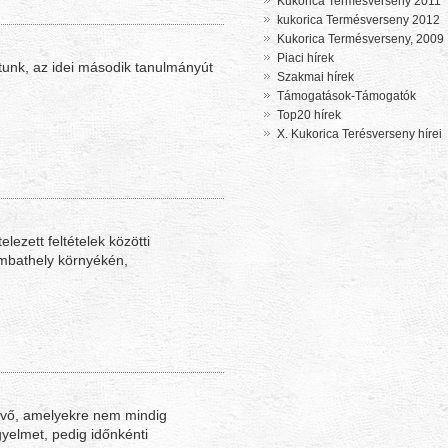
Kukorica Termésverseny 2011
kukorica Termésverseny 2012
Kukorica Termésverseny, 2009
Piaci hírek
dtunk, az idei második tanulmányút
Szakmai hírek
Támogatások-Támogatók
Top20 hírek
X. Kukorica Terésverseny hírei
lezett feltételek közötti
ombathely környékén,
evő, amelyekre nem mindig
gyelmet, pedig időnkénti