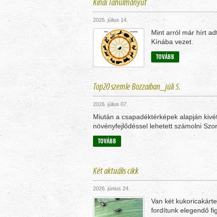
Kínai Tanulmányút
2026. július 14.
Mint arról már hírt a
Kínába vezet.
TOVÁBB
Top20 szemle Bozzaiban_júli 5.
2026. július 07.
Miután a csapadéktérképek alapján kivéte
növényfejlődéssel lehetett számolni Sz
TOVÁBB
Két aktuális cikk
2026. június 24.
Van két kukoricakárt
fordítunk elegendő fi