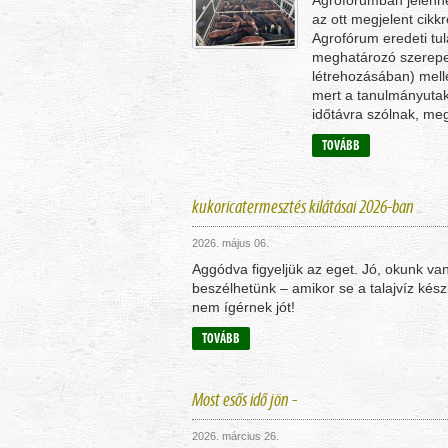
Agrofórumban jelenne
az ott megjelent cikkr
Agrofórum eredeti tul
meghatározó szerepet
létrehozásában) melle
mert a tanulmányutak
időtávra szólnak, me
TOVÁBB
kukoricatermesztés kilátásai 2026-ban
2026. május 06.
Aggódva figyeljük az eget. Jó, okunk van
beszélhetünk – amikor se a talajvíz kész
nem ígérnek jót!
TOVÁBB
Most esős idő jön -
2026. március 26.