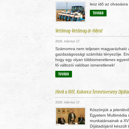
lesz idő az olvasásra 
TOVÁBB
Vetőmag-Vetőmag ár-Hibrid
2026. március 17.
Számomra nem teljesen magyarázható a
gazdaságossági számítás tényezője. En
hogy egy olyan többismeretlenes egyen
fő változói valóban ismeretlenek!
TOVÁBB
Hírek a XVII. Kukorica Termésverseny Díjáta
2026. március 17.
Köszönjük a jelenlév
Egyetem Multimédia é
munkatársainak a XV
Díjátadójáról készült 