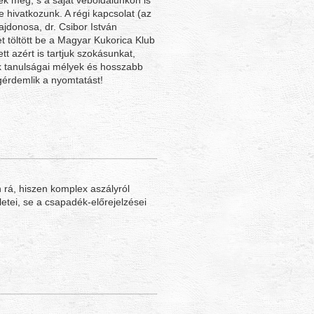
k meg, s a saját veboldalunkon is
e hivatkozunk. A régi kapcsolat (az
ajdonosa, dr. Csibor István
 töltött be a Magyar Kukorica Klub
tt azért is tartjuk szokásunkat,
 tanulságai mélyek és hosszabb
gérdemlik a nyomtatást!
 rá, hiszen komplex aszályról
letei, se a csapadék-előrejelzései