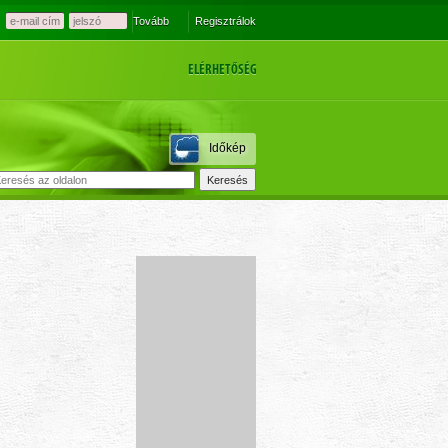
Tovább
Regisztrálok
ELÉRHETŐSÉG
Időkép