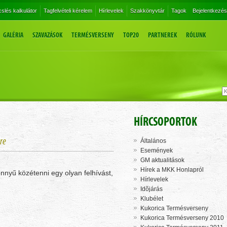
slés kalkulátor
Tagfelvételi kérelem
Hírlevelek
Szakkönyvtár
Tagok
Bejelentkezés
GALÉRIA
SZAVAZÁSOK
TERMÉSVERSENY
TOP20
PARTNEREK
RÓLUNK
HÍRCSOPORTOK
yre
Általános
Események
GM aktualitások
Hírek a MKK Honlapról
yű közétenni egy olyan felhívást,
Hírlevelek
Idõjárás
Klubélet
Kukorica Termésverseny
Kukorica Termésverseny 2010