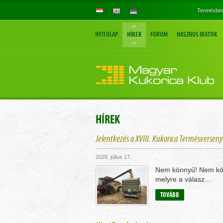
Termésbec
NYITÓLAP
HÍREK
FÓRUM
HASZNOS IRATOK
HÍREK
Jelentkezés a XVIII. Kukorica Termésversen
2026. július 17.
Nem könnyű! Nem könn
melyre a válasz...
TOVÁBB